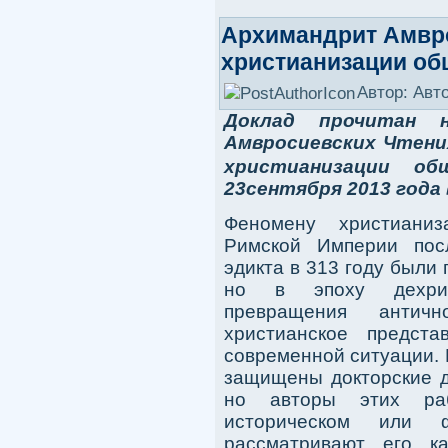
Архимандрит Амвро
христианизации об
Автор: Авт
Доклад прочитан 
Амвросиевских Чтени
христианизации об
23сентября 2013 года
Феномену христиани
Римской Империи пос
эдикта в 313 году были
но в эпоху дехрис
превращения антич
христианское предст
современной ситуации. 
защищены докторские д
но авторы этих ра
историческом или ф
рассматривают его ка