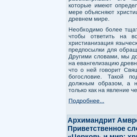
которые имеют определ
мере объясняют христи
древнем мире.
Необходимо более тщат
чтобы ответить на в
христианизация языческ
предпосылки для обращ
Другими словами, мы д
на евангелизацию древн
что о ней говорит Свя
богословие. Такой п
должным образом, а н
только как на явление ч
Подробнее...
Архимандрит Амвро
Приветственное сл
«Церковь и мир: хр