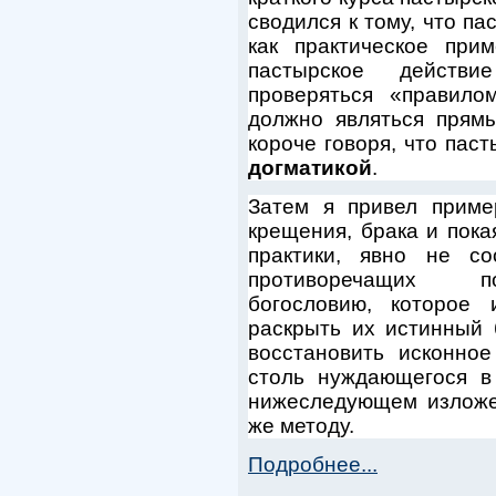
сводился к тому, что па
как практическое прим
пастырское действ
проверяться «правило
должно являться прям
короче говоря, что пас
догматикой
.
Затем я привел приме
крещения, брака и пок
практики, явно не с
противоречащих по
богословию, которое 
раскрыть их истинный 
восстановить исконно
столь нуждающегося в
нижеследующем изложе
же методу.
Подробнее...