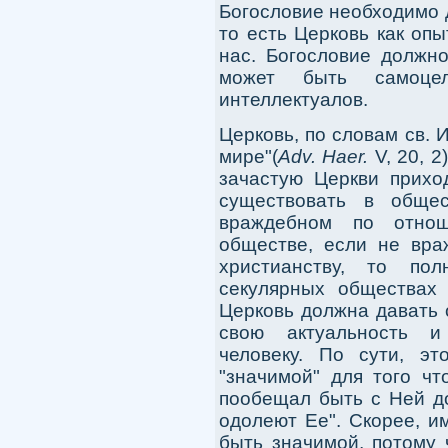
Богословие необходимо д
то есть Церковь как оп
нас. Богословие должно
может быть самоце
интеллектуалов.
Церковь, по словам св. 
мире"(
Adv. Haer.
V, 20, 2
зачастую Церкви приход
существовать в обще
враждебном по отнош
обществе, если не вра
христианству, то пол
секулярных обществах 
Церковь должна давать 
свою актуальность и
человеку. По сути, э
"значимой" для того чт
пообещал быть с Ней до
одолеют Ее". Скорее, и
быть значимой, потому 