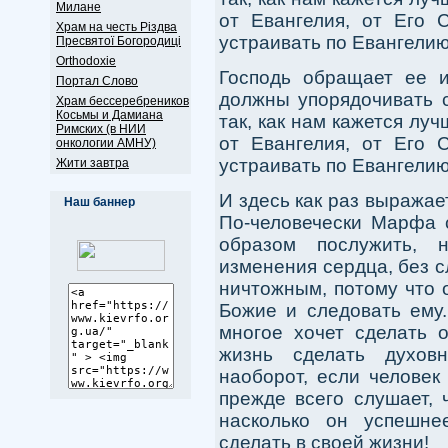
Милане
от Евангелия, от Его С
Храм на честь Різдва
устраивать по Евангелию
Пресвятої Богородиці
Оrthodoxie
Господь обращает ее 
Портал Слово
должны упорядочивать с
Храм бессеребреников
Косьмы и Дамиана
так, как нам кажется луч
Римских (в НИИ
от Евангелия, от Его С
онкологии АМНУ)
устраивать по Евангелию
Жити завтра
И здесь как раз выражае
Наш баннер
По-человечески Марфа 
образом послужить, 
изменения сердца, без 
ничтожным, потому что 
Божие и следовать ему.
многое хочет сделать о
жизнь сделать духов
наоборот, если человек
прежде всего слушает, 
насколько он успешне
сделать в своей жизни!