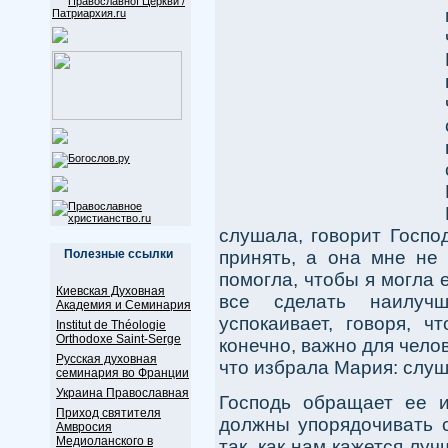
слушала, говорит Господ
принять, а она мне не 
Полезные ссылки
помогла, чтобы я могла
Киевская Духовная
все сделать наилуч
Академия и Семинария
успокаивает, говоря, ч
Institut de Théologie
Orthodoxe Saint-Serge
конечно, важно для челов
Русская духовная
что избрала Мария: слуш
семинария во Франции
Украина Православная
Господь обращает ее 
Приход святителя
должны упорядочивать с
Амвросия
Медиоланского в
так, как нам кажется луч