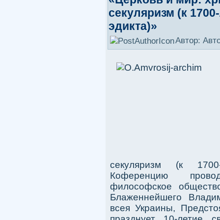
секуляризм (к 170
эдикта)»
Автор: Авт
секуляризм (к 1700
Коференцию прово
философское общество
Блаженнейшего Владим
всея Украины, Предсто
празднует 10-летие с