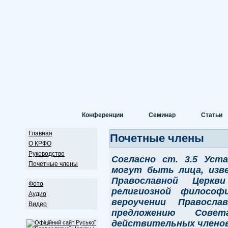
Конференции
Семинар
Статьи
Главная
Почетные члены
О КРФО
Руководство
Согласно ст. 3.5 Уст
Почетные члены
могут быть лица, изв
Православной Церк
Фото
религиозной философ
Аудио
вероучении Правосл
Видео
предложению С
ове
действительных членов