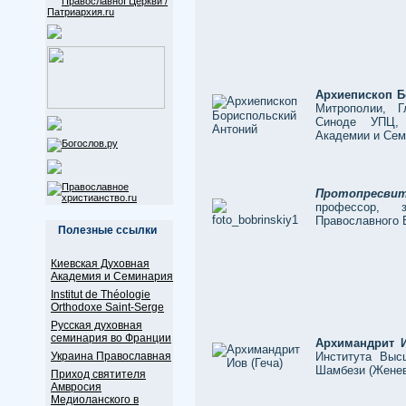
Архиепископ Б
Митрополии, 
Синоде УПЦ, 
Академии и Сем
Протопресвит
профессор, з
Православного 
Полезные ссылки
Киевская Духовная
Академия и Семинария
Institut de Théologie
Orthodoxe Saint-Serge
Русская духовная
семинария во Франции
Архимандрит 
Украина Православная
Института Выс
Шамбези (Женев
Приход святителя
Амвросия
Медиоланского в