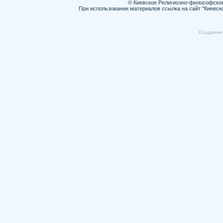
© Киевское Религиозно-философско
При использовании материалов ссылка на сайт "Киевск
Cоздание 