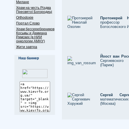
Милане
Храм на честь Різдва
Пресвятої Богородиці
Оrthodoxie
Протоиерей
профессор С
Портал Слово
Богословского И
Храм бессеребреников
Косьмы и Дамиана
Римских (в НИИ
онкологии АМНУ)
Жити завтра
Йоост ван Ро
Наш баннер
Сергиевского 
(Париж)
Сергей Се
математически
(Москва)