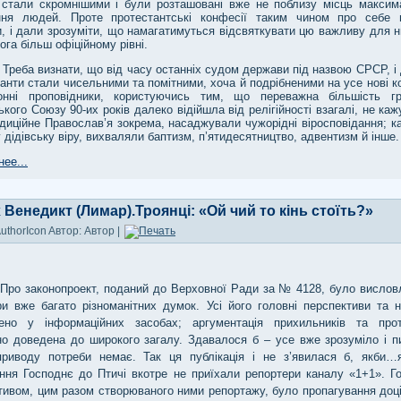
ії стали скромнішими і були розташовані вже не поблизу місць максим
ння людей. Проте протестантські конфесії таким чином про себе 
, і дали зрозуміти, що намагатимуться відсвяткувати цю важливу для н
ога більш офіційному рівні.
визнати, що від часу останніх судом держави під назвою СРСР, і д
анти стали чисельними та помітними, хоча й подрібненими на усе нові к
онні проповідники, користуючись тим, що переважна більшість г
кого Союзу 90-их років далеко відійшла від релігійності взагалі, не ка
диційне Православ’я зокрема, насаджували чужорідні віросповідання; к
 дідівську віру, вихваляли баптизм, п’ятидесятництво, адвентизм й інше.
ее...
 Венедикт (Лимар).Троянці: «Ой чий то кінь стоїть?»
Автор: Автор |
Про законопроект, поданий до Верховної Ради за № 4128, було вислов
ри вже багато різноманітних думок. Усі його головні перспективи та н
лено у інформаційних засобах; аргументація прихильників та прот
о доведена до широкого загалу. Здавалося б – усе вже зрозуміло і пи
приводу потреби немає. Так ця публікація і не з’явилася б, якби…
іння Господнє до Птичі вкотре не приїхали репортери каналу «1+1». Г
ивом, цим разом створюваного ними репортажу, було пропагування доці