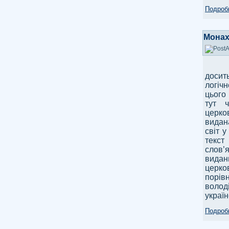
Подробн
Монах 
досит
логіч
цього
тут 
церко
видана
світ 
текст
слов’я
видан
церко
порів
волод
україн
Подробн