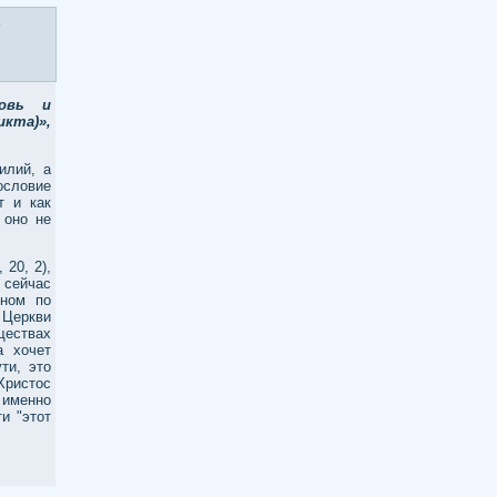
ь
ковь и
икта)»,
илий, а
ословие
т и как
 оно не
 20, 2),
 сейчас
бном по
 Церкви
ществах
а хочет
ти, это
Христос
 именно
и "этот