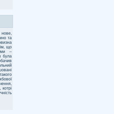
 нове,
мно та
овизна
ім, що
ами –
я була
обачив
ельний
шовані
 такого
жбової
чення,
 котрі
чність