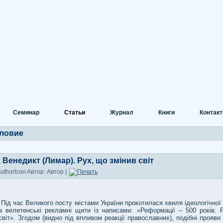
Семинар
Статьи
Журнал
Книги
Контак
ловие
 Венедикт (Лимар). Рух, що змінив світ
Автор: Автор |
с Великого посту містами України прокотилася хвиля ідеологічної аг
а велетенські рекламні щити із написами: «Реформації – 500 років. 
світ». Згодом (видно під впливом реакції православних), подібні прояви