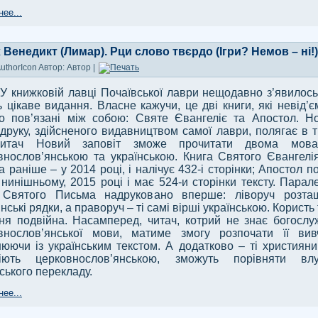
ее...
Венедикт (Лимар). Рци слово твєрдо (Ігри? Немов – ні!)
Автор: Автор |
У книжковій лавці Почаївської лаври нещодавно з’явилось
ь цікаве видання. Власне кажучи, це дві книги, які невід’є
но пов’язані між собою: Святе Євангеліє та Апостол. Н
 друку, здійсненого видавництвом самої лаври, полягає в т
читач Новий заповіт зможе прочитати двома мов
внослов’янською та українською. Книга Святого Євангелі
 раніше – у 2014 році, і налічує 432-і сторінки; Апостол п
у нинішньому, 2015 році і має 524-и сторінки тексту. Парал
 Святого Письма надруковано вперше: ліворуч розта
нські рядки, а праворуч – ті самі вірші українською. Користь
ня подвійна. Насамперед, читач, котрий не знає богослу
внослов’янської мови, матиме змогу розпочати її вив
нюючи із українським текстом. А додатково – ті християни,
іють церковнослов’янською, зможуть порівняти влу
ського перекладу.
ее...