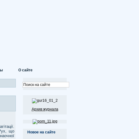
ты
О сайте
Архив журнала
ітації.
Рух, що
Новое на сайте
 наочної