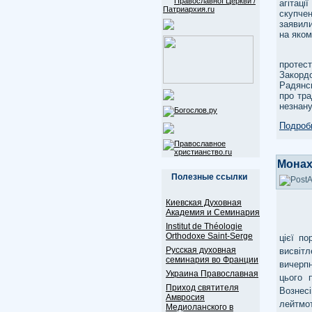
агітац
скупче
заявили
на яком
Треба 
протест
Закорд
Радянсь
про тра
незнану
Подробн
Монах
Полезные ссылки
Киевская Духовная
Академия и Семинария
Institut de Théologie
Orthodoxe Saint-Serge
цієї по
Русская духовная
висвіт
семинария во Франции
вичерпн
Украина Православная
цього 
Приход святителя
Вознес
Амвросия
лейтмот
Медиоланского в