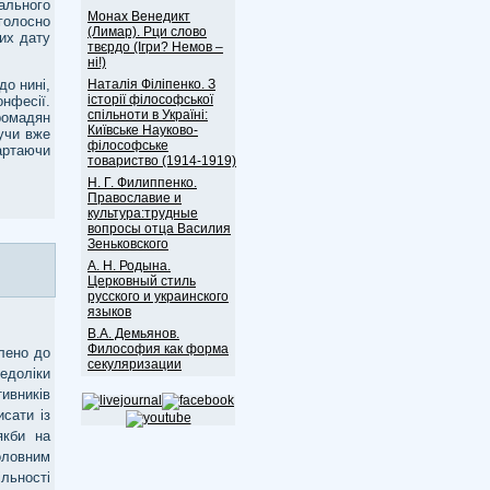
ального
Монах Венедикт
голосно
(Лимар). Рци слово
их дату
твєрдо (Ігри? Немов –
ні!)
о нині,
Наталія Філіпенко. З
історії філософської
онфесії.
спільноти в Україні:
ромадян
Київське Науково-
жучи вже
філософське
артаючи
товариство (1914-1919)
Н. Г. Филиппенко.
Православие и
культура:трудные
вопросы отца Василия
Зеньковского
А. Н. Родына.
Церковный стиль
русского и украинского
языков
В.А. Демьянов.
Философия как форма
лено до
секуляризации
едоліки
ивників
сати із
якби на
оловним
льності