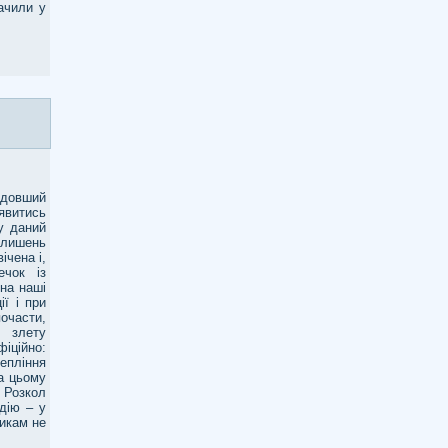
ачили у
 довший
явитись
у даний
 лишень
ічена і,
ечок із
на наші
ї і при
очасти,
с злету
іційно:
тепління
на цьому
. Розкол
дію – у
никам не