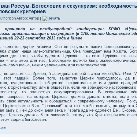
 ван Россум. Богословие и секуляризм: необходимост
ловских критериев
Автор: Автор |
д прочитан на международной конференции КРФО «Цер
ризм: христианизация и секуляризм (к 1700-летию Миланского эд
ившей 22-23 сентября 2013 года в Киеве
ь является даром Божиим. Она не результат наших человеческих ус
lma mater
, наша млекопитательница. Она преподает нам Христа. Бог
димо для того, чтобы сделать Церковь – то есть Церковь как опы
ию – значимой для нас. Богословие должно быть экклесиологичным,
быть самоцелью, неким увлечением для интеллектуалов.
, по словам св. Иринея, "насаждена как рай в этом мире"(
Adv. Haer.
V,
 этот падший. Более того, зачастую Церкви приходилось, да и
ится, существовать в обществе нехристианском или даже вражде
нию к христианству; или в обществе, если не враждебно настроенном к
тианству, то полностью секуляризированном. В секулярных об
ают вопросы, на которые Церковь должна давать ответы, если он
ять свою актуальность и обращаться к современному человеку. По су
е Церкви важно быть "значимой" для того чтобы выжить, потому что 
л быть с Ней до скончания века и "врата ада не одолеют Ее". Скорее,
ира Церковь должна быть значимой, потому что Христос пришел спаст
 этом задача богословия.
ее...