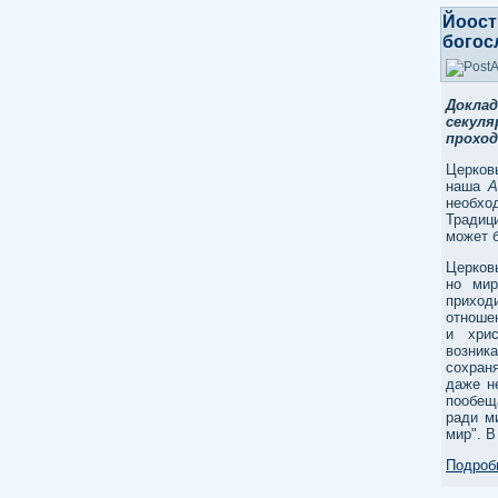
Йоост
богос
Докла
секуля
проход
Церков
наша
A
необхо
Традиц
может 
Церковь
но мир
приход
отноше
и хрис
возник
сохран
даже н
пообеща
ради м
мир". В
Подробн