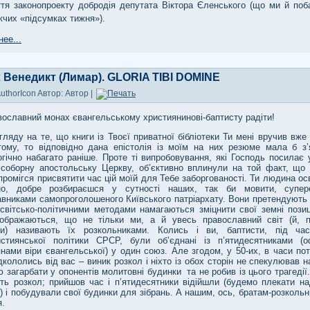
ття законопроекту добродія депутата Віктора Єленського (що ми й поб
чих «підсумках тижня»).
ее...
 Венедикт (Лимар). GLORIA TIBI DOMINE
Автор: Автор |
ославний монах євангельському християнинові-баптисту радіти!
ду на те, що книги із Твоєї приватної бібліотеки Ти мені вручив вже
тому, то відповідно дана епістолія із моїм на них резюме мала б з’
гічно набагато раніше. Проте ті випробовування, які Господь посилає 
 соборну апостольську Церкву, об’єктивно вплинули на той факт, що
промігся присвятити час цій моїй для Тебе заборгованості. Ти людина осв
но, добре розбираєшся у сутності наших, так би мовити, супер
вниками самопроголошеного Київського патріархату. Вони претендують 
світсько-політичними методами намагаються зміцнити свої земні позиці
ображаються, що не тільки ми, а й увесь православний світ (й, п
ки) називають їх розкольниками. Колись і ви, баптисти, під ча
истиянської політики СРСР, були об’єднані із п’ятидесятниками (оф
нами віри євангельської) у один союз. Але згодом, у 50-их, в часи по
дкололись від вас – виник розкол і ніхто із обох сторін не спекулював 
ю загарбати у опонентів молитовні будинки та не робив із цього трагедії
ть розкол; прийшов час і п’ятидесятники відійшли (будемо плекати на
ь) і побудували свої будинки для зібрань. А нашим, ось, братам-розколь
я.