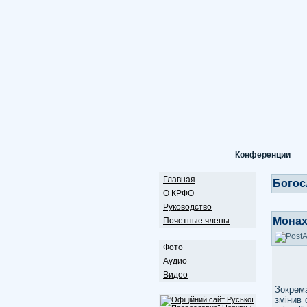
Конференции
Главная
Богос
О КРФО
Руководство
Монах
Почетные члены
Фото
Аудио
Видео
Під ча
Зокрем
змінив 