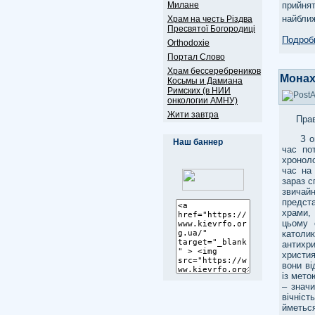
Милане
прийня
найближ
Храм на честь Різдва
Пресвятої Богородиці
Подробн
Оrthodoxie
Портал Слово
Храм бессеребреников
Монах
Косьмы и Дамиана
Римских (в НИИ
онкологии АМНУ)
Жити завтра
Прав
З огля
Наш баннер
час по
хроноло
час на
зараз с
звичай
предста
храми, 
цьому 
католи
антихр
христия
вони ві
із мето
– значи
вічніст
йметьс