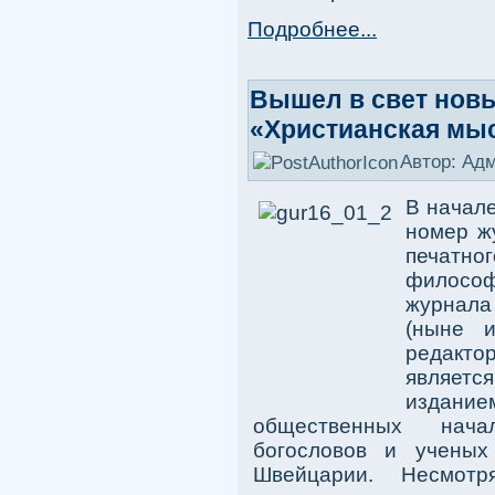
Подробнее...
Вышел в свет нов
«Христианская мы
Автор: Ад
В начале
номер ж
печатног
философ
журнала
(ныне и
редакто
являетс
издание
общественных нача
богословов и ученых
Швейцарии. Несмотр