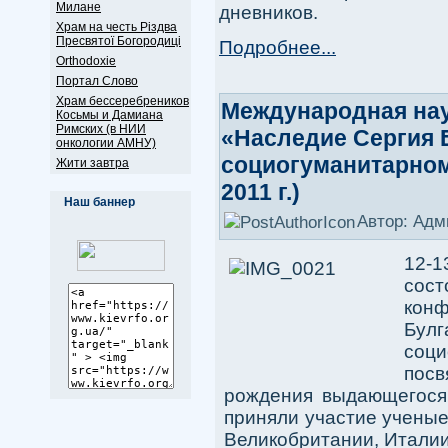
Милане
дневников.
Храм на честь Різдва
Пресвятої Богородиці
Подробнее...
Оrthodoxie
Портал Слово
Храм бессеребреников
Международная на
Косьмы и Дамиана
Римских (в НИИ
«Наследие Сергия 
онкологии АМНУ)
социогуманитарном
Жити завтра
2011 г.)
Наш баннер
Автор: Адм
12-
сост
кон
Бу
соц
пос
рождения выдающегося 
приняли участие ученые
Великобритании, Италии