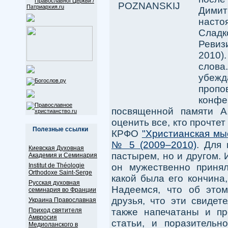
Димит
наст
Сла
Реви
2010)
слов
убежд
проп
конф
посвященной памяти А.
оценить все, кто прочтет
Полезные ссылки
КРФО
"Христианская мы
№ 5 (2009–2010)
. Для
Киевская Духовная
пастырем, но и другом. И
Академия и Семинария
он мужественно принял
Institut de Théologie
Orthodoxe Saint-Serge
какой была его кончина
Русская духовная
Надеемся, что об это
семинария во Франции
друзья, что эти свидете
Украина Православная
также напечатаны и пр
Приход святителя
Амвросия
статьи, и поразительн
Медиоланского в