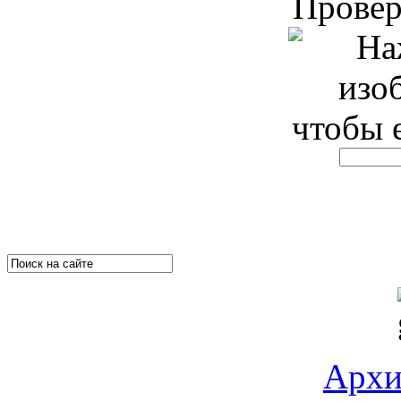
Прове
Архи