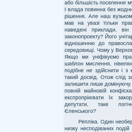
або більшість поселення м
І влада повинна без жодни
рішення. Але наш вузьком
мав на увазі тільки пра
наведені приклади, він
законопроекту? Його уніта
відношенню до правосла
середовищі. Чому у Верхов
Якщо ми уніфікуємо пра
шаблон мислення, нівелює
подібне не здійснити і з
такий досвід. Отож слід з
залишити лише домінуючу.
повній майновій конфіска
експропріювати їх зако
депутати, таке логіч
Єленського?
Репліка. Один необер
низку несподіваних подій 