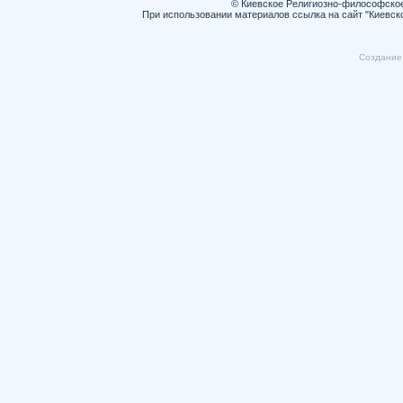
© Киевское Религиозно-философско
При использовании материалов ссылка на сайт "Киевск
Cоздание 