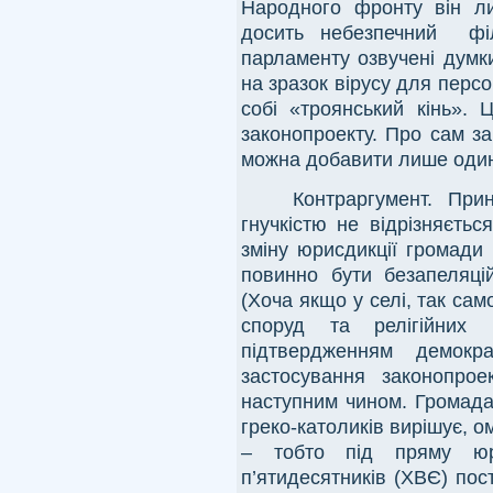
Народного фронту він ли
досить небезпечний
фі
парламенту озвучені думк
на зразок вірусу для перс
собі «троянський кінь». 
законопроекту. Про сам з
можна добавити лише один 
Контраргумент. При
гнучкістю не відрізняєть
зміну юрисдикції громади
повинно бути безапеляці
(Хоча якщо у селі, так само
споруд та релігійни
підтвердженням демокра
застосування законопр
наступним чином. Громада
греко-католиків вирішує, 
– тобто під пряму юр
п’ятидесятників (ХВЄ) пос