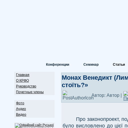
Конференции
Семинар
Статьи
Главная
Монах Венедикт (Лима
О КРФО
стоїть?»
Руководство
Почетные члены
Автор: Автор |
Фото
Аудио
Видео
Про законопроект, п
було висловлено до цієї п