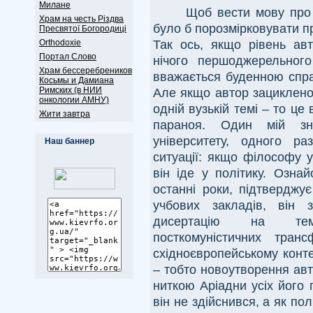
Милане
Щоб вести мову про 
Храм на честь Різдва
було б порозмірковувати пр
Пресвятої Богородиці
Так ось, якщо рівень авт
Оrthodoxie
Портал Слово
нічого першоджерельног
Храм бессеребреников
вважається буденною спра
Косьмы и Дамиана
Римских (в НИИ
Але якщо автор зациклено у
онкологии АМНУ)
одній вузькій темі – то ц
Жити завтра
параноя. Один мій зн
університету, одного р
Наш баннер
ситуації: якщо філософу 
він іде у політику. Озна
останні роки, підтверджу
учбових закладів, він 
дисертацію на тему 
посткомуністичних тран
східноєвропейському контек
– тобто новоутворення авт
ниткою Аріадни усіх його 
він не здійснився, а як по