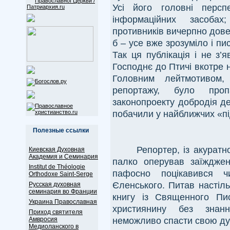
Усі його головні персп
інформаційних засобах
противників вичерпно дов
б – усе вже зрозуміло і пи
Так ця публікація і не з
Господнє до Птичі вкотре 
Головним лейтмотивом
репортажу, було пропа
законопроекту добродія д
побачили у найближчих «пі
Полезные ссылки
Репортер, із акуратн
Киевская Духовная
Академия и Семинария
палко оперував заїждже
Institut de Théologie
пафосно поцікавився 
Orthodoxe Saint-Serge
Єленського. Питав настіл
Русская духовная
семинария во Франции
книгу із Священного Пи
Украина Православная
християнину без знанн
Приход святителя
неможливо спасти свою ду
Амвросия
Медиоланского в