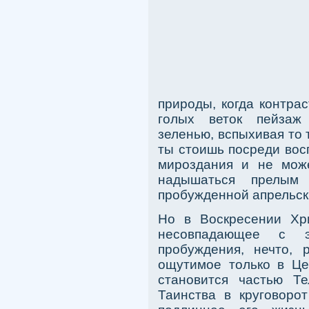
природы, когда контра
голых веток пейзаж 
зеленью, вспыхивая то 
ты стоишь посреди вос
мироздания и не мож
надышаться прелым 
пробужденной апрельс
Но в Воскресении Хри
несовпадающее с э
пробуждения, нечто, 
ощутимое только в Цер
становится частью Те
Таинства в круговоро