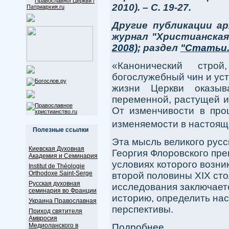
2010). – С. 19-27.
Другие публикации ар
журнал "Христианска
2008)
; раздел
"Статьи.
«Канонический строй
богослужебный чин и уста
жизни Церкви оказыва
переменной, растущей и
От изменчивости в про
изменяемости в настоящ
Полезные ссылки
Эта мысль великого русс
Киевская Духовная
Георгия Флоровского пре
Академия и Семинария
условиях которого возни
Institut de Théologie
Orthodoxe Saint-Serge
второй половины XIX сто
Русская духовная
исследования заключаетс
семинария во Франции
историю, определить на
Украина Православная
перспективы.
Приход святителя
Амвросия
Подробнее...
Медиоланского в