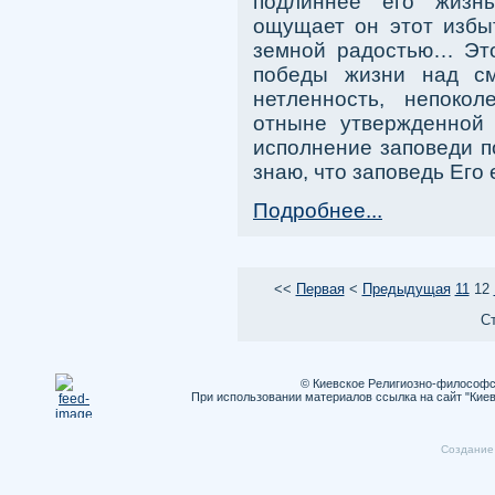
подлиннее его жизн
ощущает он этот избыт
земной радостью… Это
победы жизни над см
нетленность, непокол
отныне утвержденной 
исполнение заповеди п
знаю, что заповедь Его 
Подробнее...
<<
Первая
<
Предыдущая
11
12
Ст
© Киевское Религиозно-философс
При использовании материалов ссылка на сайт "Кие
Cоздание 