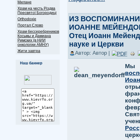
Милане
Храм на честь Різдва
Пресвятої Богородиці
ИЗ ВОСПОМИНАНИ
Оrthodoxie
Портал Слово
ИОАННЕ МЕЙЕНДОРФ
Храм бессеребреников
Отец Иоанн Мейенд
Косьмы и Дамиана
Римских (в НИИ
науке и Церкви
онкологии АМНУ)
Жити завтра
Автор: Автор |
Наш баннер
Мы
восп
Иоа
отр
фра
конф
фев
Свят
уче
Росс
це