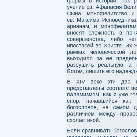
формы в истории. Так р
учение св. Афанасия Вели
Сына, монофелитство и
св. Максима Исповедника
арианам, и монофелитам
вносят сложность в пон
совершенства, либо не
ипостасей во Христе. Их 
рамках человеческой ло
выходило за ее пределы
разрушить реальную, а 
Богом, лишить его надежд
В ХIV веке эти два н
представлены соответств
паламизмом. Как я уже го
спор, начавшийся как 
богословов, на самом 
различием между право
схоластикой.
Если сравнивать богослов
основное отличие их с