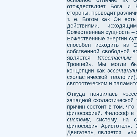
отождествляет Бога и 
стороны, проводит различ
т. е. Богом как Он ест
действиями, исходящи
Божественная сущность – э
Божественные энергии сут
способен исходить из С
собственной свободной в
является
Ипостасны
Троицей». Мы могли бы
концепции как
эссенциал
схоластической теологии
святоотеческом и паламитс
Откуда появилась «эссе
западной схоластической 
причин состоит в том, что
философией. Философ в н
систему
, систему, на 
философия Аристотеля. 
Двигатель, является «чи