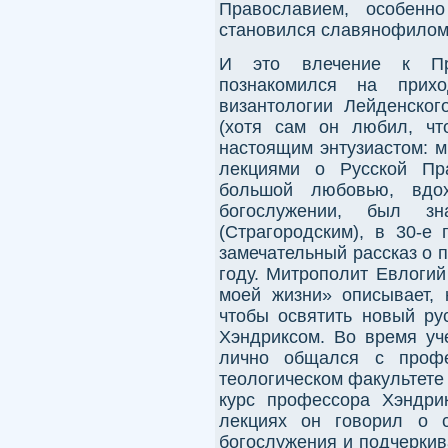
Православием, особенно
становился славянофилом
И это влечение к Пр
познакомился на прих
византологии Лейденског
(хотя сам он любил, чт
настоящим энтузиастом: м
лекциями о Русской Пр
большой любовью, вдох
богослужении, был з
(Страгородским), в 30-е
замечательный рассказ о 
году. Митрополит Евлогий
моей жизни» описывает, 
чтобы освятить новый ру
Хэндриксом. Во время уч
лично общался с профе
теологическом факультете
курс профессора Хэндри
лекциях он говорил о с
богослужения и подчеркива