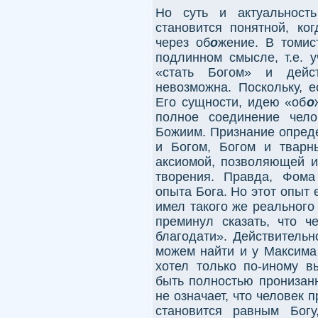
Но суть и актуальност
становится понятной, ко
через об
о
жение. В томис
подлинном смысле, т.е. у
«стать Богом» и дейст
невозможна. Поскольку, е
Его сущности, идею «об
о
полное соединение чело
Божиим. Признание опред
и Богом, Богом и тварн
аксиомой, позволяющей и
творения. Правда, Фома
опыта Бога. Но этот опыт 
имел такого же реального
преминул сказать, что ч
благодати». Действитель
можем найти и у Максима
хотел только по-иному в
быть полностью пронизан
не означает, что человек
становится равным Богу