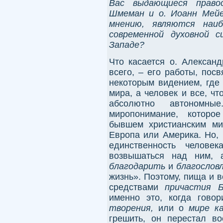
Вас выдающиеся правос
Шмеман и о. Иоанн Мейе
мнению, являются наи
современной духовной с
Западе?
Что касается о. Александ
всего, – его работы, пос
некоторым видением, где 
мира, а человек и все, чт
абсолютно автономн
миропонимание, которое
бывшем христианским ми
Европа или Америка. Но,
единственность челов
возвышаться над ним, 
благодарить
и
благослов
жизнь». Поэтому, пища и 
средствами
причастия
Б
именно это, когда гово
творения
,
или о
мире
ка
грешить, он перестал во