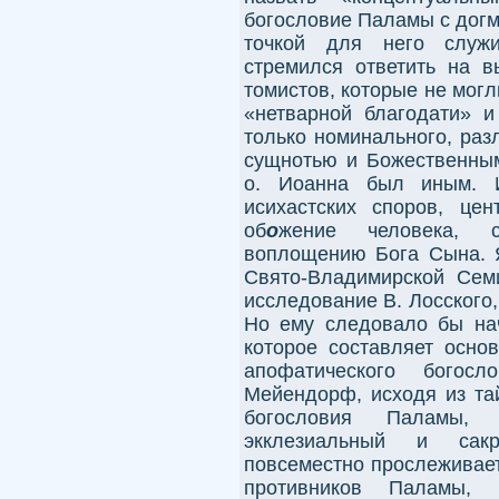
богословие Паламы с догм
точкой для него служи
стремился ответить на 
томистов, которые не мог
«нетварной благодати» и
только номинального, раз
сущнотью и Божественным
о. Иоанна был иным. 
исихастских споров, це
об
о
жение человека, с
воплощению Бога Сына. Я
Свято-Владимирской Сем
исследование В. Лосского,
Но ему следовало бы на
которое составляет основ
апофатического богос
Мейендорф, исходя из та
богословия Паламы,
экклезиальный и сакр
повсеместно прослеживает
противников Паламы, 