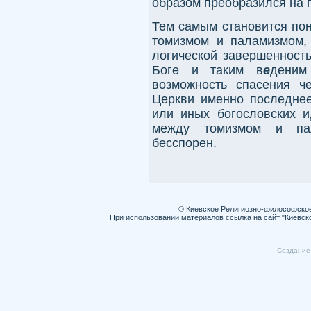
образом преобразился на 
Тем самым становится пон
томизмом и паламизмом,
логической завершенност
Боге и таким в
е
деним
возможность спасения ч
Церкви именно последнее
или иных богословских и
между томизмом и па
бесспорен.
© Киевское Религиозно-философско
При использовании материалов ссылка на сайт "Киевск
Cоздание 