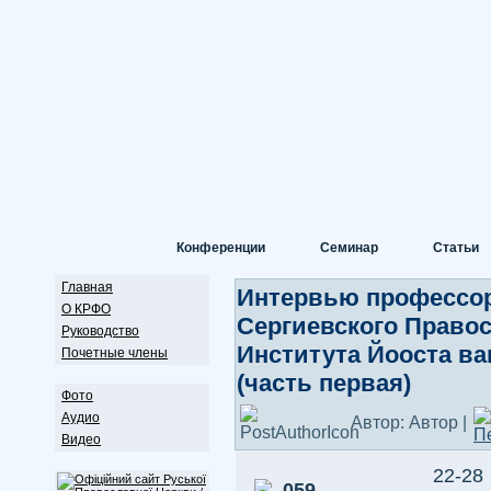
Конференции
Семинар
Статьи
Главная
Интервью профессор
О КРФО
Сергиевского Правос
Руководство
Института Йооста ва
Почетные члены
(часть первая)
Фото
Аудио
Автор: Автор |
Видео
22-28