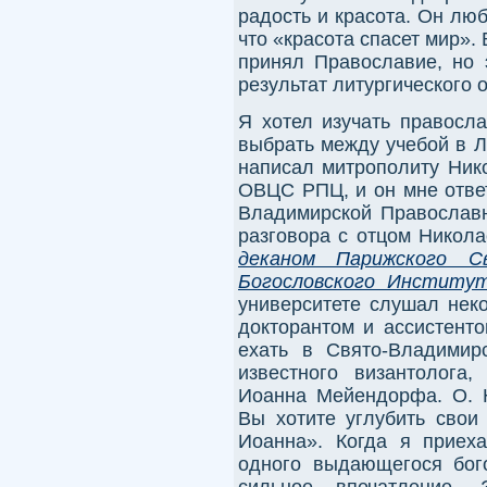
радость и красота. Он лю
что «красота спасет мир».
принял Православие, но 
результат литургического 
Я хотел изучать правосл
выбрать между учебой в Л
написал митрополиту Нико
ОВЦС РПЦ, и он мне ответ
Владимирской Православ
разговора с отцом Никол
деканом Парижского Св
Богословского Институ
университете слушал нек
докторантом и ассистент
ехать в Свято-Владимир
известного византолога,
Иоанна Мейендорфа. О. 
Вы хотите углубить свои
Иоанна». Когда я приех
одного выдающегося бог
сильное впечатление. 