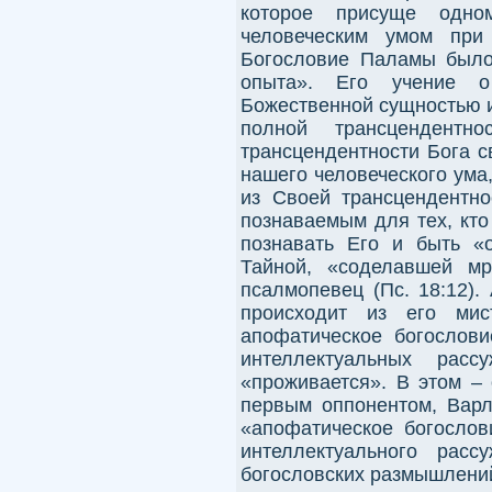
которое присуще одно
человеческим умом при
Богословие Паламы было
опыта». Его учение о
Божественной сущностью и
полной трансцендентн
трансцендентности Бога с
нашего человеческого ума
из Своей трансцендентно
познаваемым для тех, кто
познавать Его и быть «
Тайной, «соделавшей мр
псалмопевец (Пс. 18:12)
происходит из его мис
апофатическое богослови
интеллектуальных расс
«проживается». В этом –
первым оппонентом, Варл
«апофатическое богослов
интеллектуального рас
богословских размышлений,