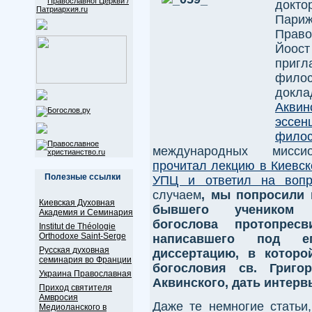
докт
Пари
Право
Йоост
приг
фило
докл
Акви
эссен
фило
международных миссион
прочитал лекцию в Киевс
Полезные ссылки
УПЦ и ответил на вопр
случаем
, мы попросили 
Киевская Духовная
бывшего учеником 
Академия и Семинария
богослова протопрес
Institut de Théologie
Orthodoxe Saint-Serge
написавшего под ег
Русская духовная
диссертацию, в которо
семинария во Франции
богословия св. Григ
Украина Православная
Аквинского, дать интерв
Приход святителя
Амвросия
Даже те немногие статьи
Медиоланского в