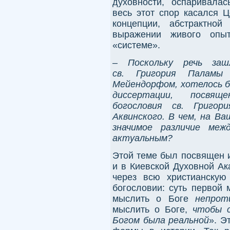
духовности, оспаривала
весь этот спор касался Ц
концепции, абстрактной
выражении живого опыт
«системе».
– Поскольку речь заш
св. Григория Паламы
Мейендорфом, хотелось 
диссертации, посвящ
богословия св. Григ
Аквинского. В чем, на Ва
значимое различие ме
актуальным?
Этой теме был посвящен и
и в Киевской Духовной Ак
через всю христианскую
богословии: суть первой
мыслить
о Боге
непрот
мыслить о Боге,
чтобы с
Богом была реальной
». Э