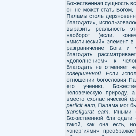
Божественная сущность вс
он не может стать Богом,
Паламы столь дерзновенно
благодати», использовало
выразить реальность э
наоборот (если, коне
«мистический» элемент в 
разграничение Бога и 
благодать рассматрива
«дополнением» к челов
благодать не отменяет ч
совершенной
. Если испо
отношении богословия Пал
его учению, Божеств
человеческую природу, 
вместо схоластической 
perficit eam
, Палама мог б
transfigurat eam
. Иными 
Божественной благодати 
такой, как она есть, 
«энергиями» преображае