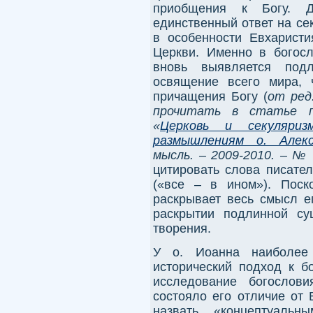
приобщения к Богу. 
единственный ответ на се
в особенности Евхарист
Церкви. Именно в богосл
вновь выявляется подл
освящение всего мира, 
причащения Богу (
от ред
прочитать в статье п
«
Церковь и секуляриз
размышлениям о. Алек
мысль. – 2009-2010. – № 
цитировать слова писател
(«все – в ином»). Поск
раскрывает весь смысл е
раскрытии подлинной су
творения.
У о. Иоанна наиболее 
исторический подход к б
исследование богослов
состояло его отличие от 
назвать «концептуальн