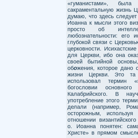
«гуманистами», была
сакраментальную жизнь Це
думаю, что здесь следует
Иоанна к мысли этого виз
просто об интелле
любознательности: его 
глубокой связи с Церковью
церковности. Исихастски
для Церкви, ибо она ока
своей бытийной основы
об
о
жения, которое дано 
жизни Церкви. Это та
использовал термин «
богословии основного
Калабрийского. В нау
употребление этого терми
делали (например, Рома
осторожным, используя
отношении византийского
о. Иоанна понятен: сам
Христе» в прямом смысле,