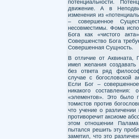
потенциальности. Потен
движение. А в Неподв
изменения из «потенциаль
– совершенное Сущес
несовместимы. Фома испо
Бога как «чистого акта
Совершенство Бога требу
Совершенная Сущность.
В отличие от Аквината,
имел желания создавать 
без ответа ряд философ
случае с богословской а
Если Бог – совершенное
никакого составления: 
«элементов». Это было 
томистов против богослов
что учение о различении 
противоречит аксиоме абс
этом отношении Палама
пытался решить эту проб
заметил, что это различе