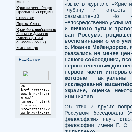
Милане
языке в журнале «Христи
Храм на честь Різдва
глубину и тонкость 
Пресвятої Богородиці
размышлений. Но жи
Оrthodoxie
непосредственно услышат
Портал Слово
и личного пути к право
Храм бессеребреников
ван Россума, родившег
Косьмы и Дамиана
Римских (в НИИ
воспоминаний о его учи
онкологии АМНУ)
о. Иоанне Мейендорфе, 
Жити завтра
оказались не менее цен
нашего собеседника, все
Наш баннер
первостепенным для нег
первой части интервь
которые актуальны
исследований византийс
Украине, оценка некот
инициатив.
Об этих и других вопр
Россумом беседовала У
философских наук, стар
философии имени Г. С.
Филиппенко.