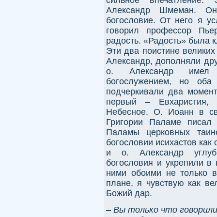
Александр Шмеман. Он
богословие. От него я у
говорил профессор Пьер
радость. «Радость» была 
Эти два поистине великих 
Александр, дополняли дру
о. Александр имел 
богослужением, но оба 
подчеркивали два момент
первый – Евхаристия, 
Небесное. О. Иоанн в св
Григории Паламе писал 
Паламы церковных таинс
богословии исихастов как
и о. Александр углуб
богословия и укрепили в
ними обоими не только в
плане, я чувствую как ве
Божий дар.
– Вы только что говорили