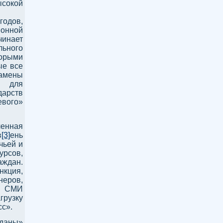
ысокой
годов,
ионной
инает
льного
орыми
ые все
замены
й для
дарств
евого»
ленная
в
[3]
ень
чьей и
урсов,
ждан.
нкция,
еров,
 в СМИ
грузку
сс».
йданы»