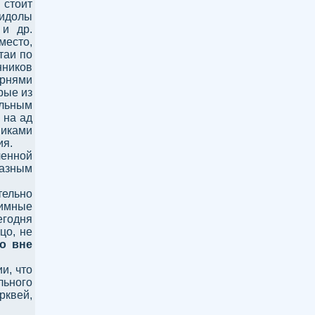
 стоит
 идолы
 и др.
есто,
таи по
ников
орнями
рые из
льным
 на ад
никами
ия.
ленной
разным
тельно
имные
егодня
цо, не
о вне
и, что
ьного
квей,