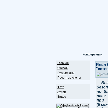
Конференции
Главная
Илья 
О КРФО
"сете
Руководство
Почетные члены
Вы
безо
Фото
по б
Аудио
всея
Видео
при 
(6 се