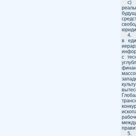
c)
реаль
будущ
средс
свобо
юриди
4.
в еди
иерар
инфор
с тес
углуб
финан
массо
запа
куль
выте
Глоб
транс
конку
ископ
рабо
между
прави
5.