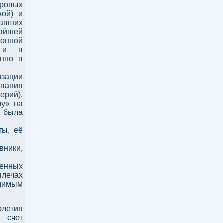
ировых
кой) и
авших
чайшей
онной
, и в
енно в
изации
ования
рий),
му» на
в была
ты, её
вники,
венных
плечах
димым
летия
 счет