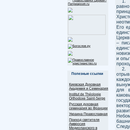
1.
равно
принц
Христ
неотм
Его е
единс
Церкв
– пис
единс
новиз
и опы
проход
2.
Полезные ссылки
отрыв
каждо
вынуж
Киевская Духовная
Академия и Семинария
для в
Institut de Théologie
како
Orthodoxe Saint-Serge
госуд
Русская духовная
вект
семинария во Франции
разви
Украина Православная
Небом
Приход святителя
башни
Амвросия
Следу
Медиоланского в