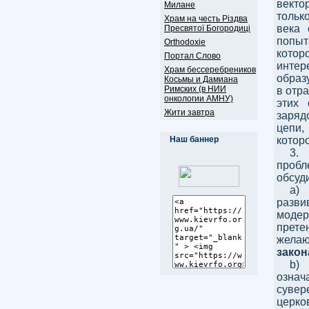
векто
Милане
тольк
Храм на честь Різдва
века 
Пресвятої Богородиці
попыт
Оrthodoxie
которо
Портал Слово
инте
Храм бессеребреников
образ
Косьмы и Дамиана
Римских (в НИИ
в отр
онкологии АМНУ)
этих 
Жити завтра
заряд
цепи,
Наш баннер
котор
3.
пробл
обсуд
a)
разви
модер
прете
желаю
закон
b)
означ
суве
церко