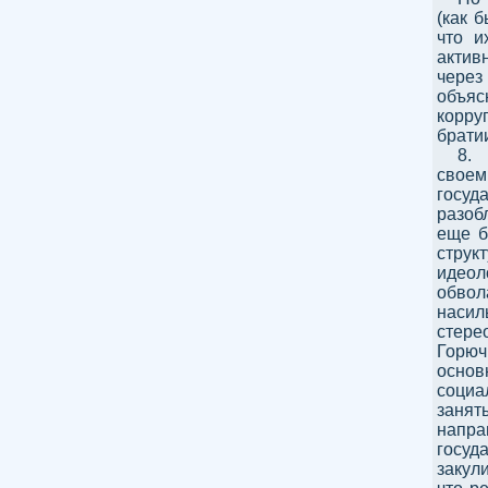
(как 
что и
актив
через
объяс
корру
брати
8.
своем
госу
разоб
еще б
структ
идеол
обво
насил
стере
Горюч
основ
соци
занят
напр
госуд
закул