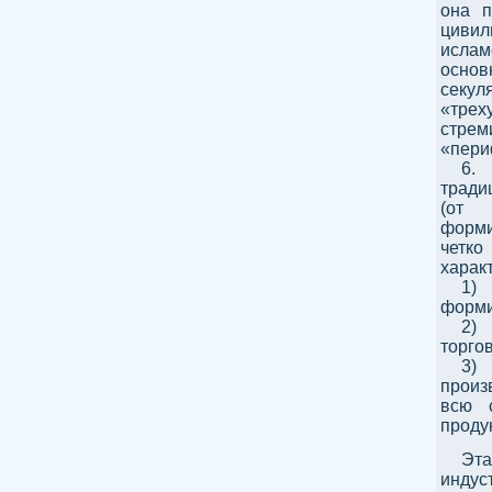
она п
цивил
исла
основ
секу
«тре
стрем
«пери
6.
тради
(от 
форми
четко
харак
1)
форм
2)
торго
3)
произ
всю 
проду
Эт
инду