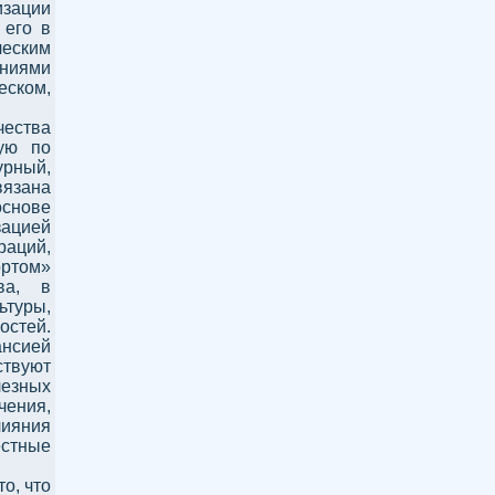
изации
 его в
ческим
ниями
еском,
чества
ную по
урный,
вязана
основе
зацией
раций,
ортом»
ва, в
туры,
стей.
нсией
ствуют
лезных
чения,
ияния
стные
о, что