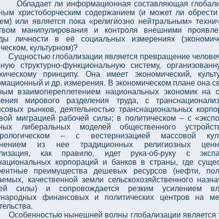
Обладает ли информационная составляющая глобал
ным христоборческим содержанием (и может ли обрести
ем) или является пока «религиозно нейтральным» техни
твом манипулирования и контроля внешними проявле
ды личности в её социальных измерениях (экономич
ческом, культурном)?
Сущностью глобализации является превращение челове
ную структурно-функциональную систему, организован
хическому принципу. Она имеет экономический, культ
мационный и др. измерения. В экономическом плане она с
ным взаимопереплетением национальных экономик на 
ления мирового разделения труда, с транснационали
совых рынков, деятельностью транснациональных корпо
вой миграцией рабочей силы; в политическом – с «эксп
дных либеральных моделей общественного устройст
турологическом – с вестернизацией массовой куль
снением из нее традиционных религиозных ценно
ализация, как правило, идет рука-об-руку с экспа
национальных корпораций и банков в страны, где суще
рентные преимущества дешевых ресурсов (нефти, по
аемых, качественной земли сельскохозяйственного назна
чей силы) и сопровождается резким усилением вл
народных финансовых и политических центров на ме
тельства.
Особенностью нынешней волны глобализации является т