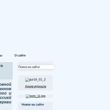
ты
О сайте
го
овной
Архив журнала
анном
ого и
ссией
еркви
Новое на сайте