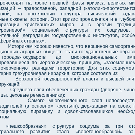
роисходит на фоне поздней фазы кризиса великих м
изаций – православной, западной (католико-протестантс
мской, на протяжении полутора тысячелетий задав
ные сюжеты истории. Этот кризис проявляется и в глубо
ляризации христианских миров, и в эрозии традици
хуровневой» социальной структуры их социумов
ительной деградации государственных институтов, особ
ферийных странах».
Историкам хорошо известно, что вершиной самоорган
ционных аграрных обществ стали государственные образ
городов-государств до многонациональных импе
ровавшиеся по иерархическому принципу, «заземленно
 очерченную границами территорию. Для этих социумо
терна трехуровневая иерархия, которая состояла из:
Верховной государственной власти и высшей эли
ирующей;
Среднего слоя обеспеченных граждан (дворяне, чино
вцы, цеховые ремесленники);
Самого многочисленного слоя непосредст
водителей (в основном крестьян), державших на своих 
социальную пирамиду и довольствовавшихся необхо
ктом.
а «пешкообразная» структура социума за три сто
стриального развития стала «веретенообразной» за