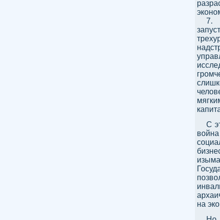
разра
эконо
7.
запус
трех
надст
упра
иссле
громч
слиш
челов
мягки
капит
С э
войн
социа
бизне
изым
Госуд
позв
инвал
архаи
на эко
Но 