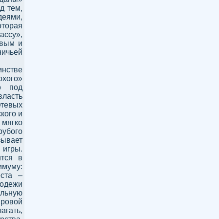
д тем,
деями,
оторая
ассу»,
овым и
ничьей
инстве
охого»
о под
власть
етевых
кого и
 мягко
убого
ывает
 игры.
ится в
муму:
ста –
лодежи
льную
ировой
агать,