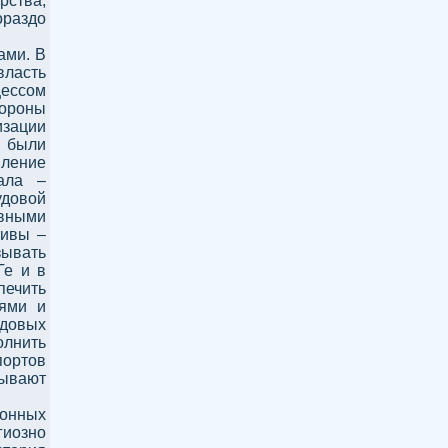
рства,
ораздо
ами. В
власть
ессом
тороны
зации
 были
пление
ала –
удовой
овными
тивы –
ывать
Ге и в
печить
иями и
довых
лнить
портов
зывают
ронных
иозно