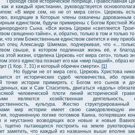
Проходя свое историческое поприще, Православная Це
 как и каждый христианин, руководствуется основопола
ипом: «В мире сем, но не от мира сего». Церковь ест
ово, входящие в Которые члены охвачены дарованным
ирным единством, будучи примирены с Богом Крестной Ж
динородного Сына. «Вся жизнь Церкви «светлеется Трои
твом священно-тайне», и, обратно, только в том и только то
и, что этим Божественным единством светится и ему приоб
ал отец Александр Шмеман, подчеркивая, что «…тольк
твом свыше, в котором подлинная жизнь её, и благод
на этой жизни, отделена Церковь «от мира сего», только з
том этого единства познает его как «мир падший», образ ко
ит (1 Кор. 7, 31) и который обречен смерти».
[1]
Но будучи не от мира сего, Церковь Христова нико
ается от исторических судеб человечества, ибо приз
й точке истории примирять с Богом его сынов и до
денных, как и Сам Спаситель, двигаться «вдоль» обязат
сякой человеческой плоти линий исторической грави
выми являются хозяйственная деятельность, с
арственность, культура. Жестко структурированный
орами мир истории имеет свою самодовлеющую ин
тия, подчиненную логике потомков Каина, потерявших кон
 и неустанно возводящих все новые и новые Вавило
, тщетно пытающихся построить на земле рукотворны
ет заметить, что каждый из названных выше вполне за