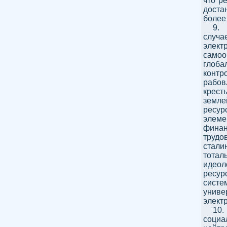
что р
доста
более
9.
случа
элек
самоо
глоба
конт
рабов
крест
земле
ресур
элеме
фина
трудо
стали
тотал
идео
ресур
систе
униве
элект
10.
соци