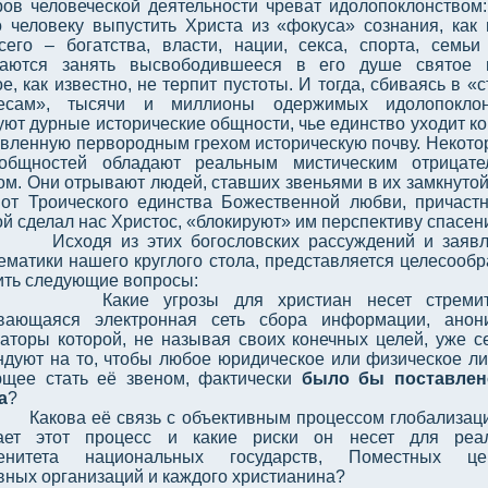
ров человеческой деятельности чреват идолопоклонством:
о человеку выпустить Христа из «фокуса» сознания, как
сего – богатства, власти, нации, секса, спорта, семьи
аются занять высвободившееся в его душе святое м
е, как известно, не терпит пустоты. И тогда, сбиваясь в «с
ресам», тысячи и миллионы одержимых идолопоклон
уют дурные исторические общности, чье единство уходит к
авленную первородным грехом историческую почву. Некото
общностей обладают реальным мистическим отрицате
ом. Они отрывают людей, ставших звеньями в их замкнутой
 от Троического единства Божественной любви, причаст
ой сделал нас Христос, «блокируют» им перспективу спасен
Исходя из этих богословских рассуждений и заяв
ематики нашего круглого стола, представляется целесооб
ить следующие вопросы:
Какие угрозы для христиан несет стреми
вающаяся электронная сеть сбора информации, анон
аторы которой, не называя своих конечных целей, уже с
ндуют на то, чтобы любое юридическое или физическое ли
щее стать её звеном, фактически
было бы поставлен
а
?
Какова её связь с объективным процессом глобализаци
ает этот процесс и какие риски он несет для реал
ренитета национальных государств, Поместных цер
вных организаций и каждого христианина?