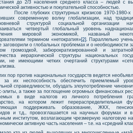
стания до 2/3 населения среднего класса – людей с в
мической активностью и покупательной способностью.
После глубоких структурных кризисов 1970-1980-х 
тивших современную волну глобализации, над традиц
уровневой структурой социальной организации нач
раиваться четвертый глобальный уровень наднациона
вления мировой экономикой, названый некот
дователями термином «нетократия»
[2]
. Параллельно учен
е заговорили о глобальных проблемах и о необходимости 
ком громоздкой, забюрократизированной и затратно
ечества иерархической структуры национальных госу
ми, не имеющими четких очертаний структурами «сет
ализма.
тих пор против национальных государств ведется необъяв
а за их неспособность обеспечить приемлемый уро
льной справедливости, обуздать злоупотребление чиновни
с-элиты, а также за поглощение огромных финансовых рес
аемых в виде налогов из личного потребления гра
арство, на котором лежит перераспределительная фу
оляющая поддерживать образование, ЖКХ, пенсион
идов и т.д., провозглашается на научных форумах и
чным институтом, возлагающим чрезмерную налоговую на
номически активную часть населения – т.е. на «средний кла
мало кто из людей, выходящих на многочисленные «ма