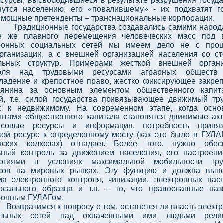
есурсы, высвободившиеся в результате разрушения госуда
нутся населению, его «повалившему» - их подхватят г
 мощные претенденты – транснациональные корпорации.
Традиционные государства создавались самими народ
е же плавного перемещения человеческих масс под 
тронных социальных сетей мы имеем дело не с проц
рганизации, а с внешней организацией населения со с
льных структур. Примерами жесткой внешней органи
роля над трудовыми ресурсами аграрных обществ
ладение и крепостное право, жестко фиксирующее закре
ьянина за основным элементом общественного капит
й, т.е. силой государства привязывающее движимый тр
с к недвижимому. На современном этапе, когда осн
нтами общественного капитала становятся движимые ак
нсовые ресурсы и информация, потребность привяз
вой ресурс к определенному месту (как это было в ГУЛА
нских колхозах) отпадает. Более того, нужно обес
ьный контроль за движением населения, его настроен
логиями в условиях максимальной мобильности тру
сов на мировых рынках. Эту функцию и должна выпо
ма электронного контроля, чипизации, электронных пас
рсального образца и т.п. – то, что православные на
ронным ГУЛАГом.
Возвратимся к вопросу о том, останется ли власть элект
альных сетей над охваченными ими людьми религ