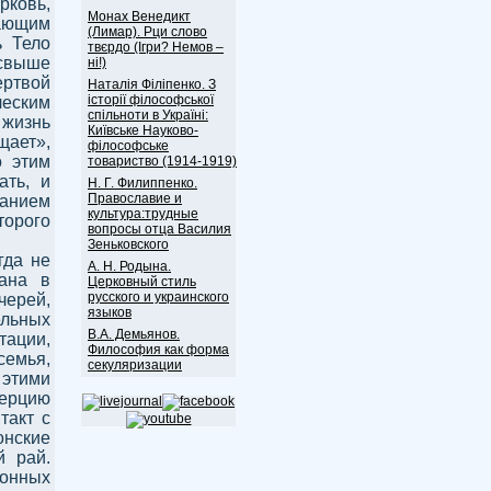
рковь,
Монах Венедикт
гающим
(Лимар). Рци слово
ь Тело
твєрдо (Ігри? Немов –
 свыше
ні!)
ертвой
Наталія Філіпенко. З
історії філософської
ческим
спільноти в Україні:
 жизнь
Київське Науково-
щает»,
філософське
о этим
товариство (1914-1919)
ать, и
Н. Г. Филиппенко.
Православие и
нанием
культура:трудные
торого
вопросы отца Василия
Зеньковского
гда не
А. Н. Родына.
вана в
Церковный стиль
русского и украинского
черей,
языков
ельных
В.А. Демьянов.
тации,
Философия как форма
емья,
секуляризации
 этими
ерцию
такт с
нские
й рай.
конных