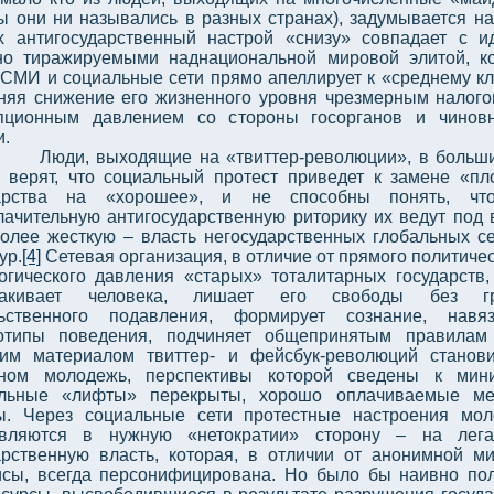
бы они ни назывались в разных странах), задумывается на
х антигосударственный настрой «снизу» совпадает с и
но тиражируемыми наднациональной мировой элитой, к
 СМИ и социальные сети прямо апеллирует к «среднему кл
няя снижение его жизненного уровня чрезмерным налог
пционным давлением со стороны госорганов и чинов
и.
Люди, выходящие на «твиттер-революции», в больш
 верят, что социальный протест приведет к замене «пл
дарства на «хорошее», и не способны понять, чт
лачительную антигосударственную риторику их ведут под 
олее жесткую – власть негосударственных глобальных с
ур.
[4]
Сетевая организация, в отличие от прямого политичес
огического давления «старых» тоталитарных государств,
лакивает человека, лишает его свободы без гр
ьственного подавления, формирует сознание, навяз
отипы поведения, подчиняет общепринятым правилам
им материалом твиттер- и фейсбук-революций станов
ном молодежь, перспективы которой сведены к мини
альные «лифты» перекрыты, хорошо оплачиваемые ме
ы. Через социальные сети протестные настроения мо
авляются в нужную «нетократии» сторону – на лега
арственную власть, которая, в отличии от анонимной м
исы, всегда персонифицирована. Но было бы наивно пол