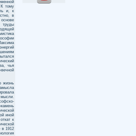
менной
 К тому
ль и, к
стно, в
 основе
и труды
ходящей
мистика
лософии
Максима
энергий
ошениям
пытался
ический
ва, чья
«вечной
ю жизнь
 замысла
ировала
 мысли.
офско-
«камень
ической
ой иной
откат к
ческой
 в 1912
иология