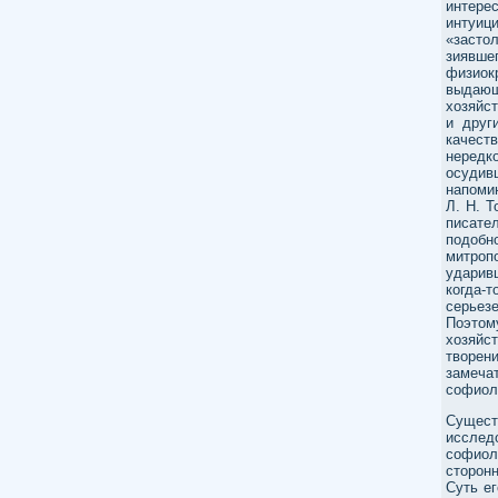
интере
интуиц
«засто
зиявш
физиок
выдающ
хозяйст
и друг
качест
нередк
осудив
напоми
Л. Н. Т
писател
подобн
митроп
ударив
когда-
серьез
Поэтом
хозяйс
творе
замеча
софиол
Сущест
исслед
софиол
сторонн
Суть е