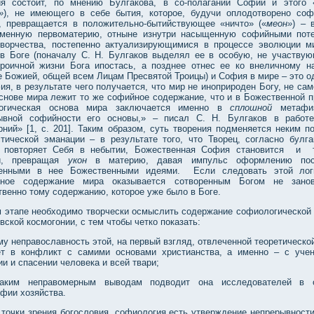
ия состоит, по мнению Булгакова, в со-полагании Софии и этого 
»
), не имеющего в себе бытия, которое, будучи оплодотворено со
, превращается в положительно-бытийствующее «ничто» («
меон»
) – 
менную первоматерию, отныне изнутри насыщенную софийными пот
ворчества, постепенно актуализирующимися в процессе эволюции м
в Боге (поначалу С. Н. Булгаков выделял ее в особую, не участву
троичной жизни Бога ипостась, а позднее отнес ее ко внеличному н
 Божией, общей всем Лицам Пресвятой Троицы) и София в мире – это од
я, в результате чего получается, что мир не иноприроден Богу, не сам
основе мира лежит то же софийное содержание, что и в Божественной п
огическая основа мира заключается именно в
сплошной
метафиз
ывной софийности его основы,» – писал С. Н. Булгаков в работ
рний» [1, с. 201]. Таким образом, суть творения подменяется неким п
стической эманации – в результате того, что Творец, согласно булга
 повторяет Себя в небытии, Божественная София становится и 
й, превращая
укон
в материю, давая импульс оформлению пос
енными в нее Божественными идеями. Если следовать этой лог
вное содержание мира оказывается сотворенным Богом не зано
венно тому содержанию, которое уже было в Боге.
м этапе необходимо творчески осмыслить содержание софиологической
вской космогонии, с тем чтобы четко показать:
му неправославность этой, на первый взгляд, отвлеченной теоретическо
ет в конфликт с самими основами христианства, а именно – с уче
и и спасении человека и всей твари;
аким неправомерным выводам подводит она исследователей в о
фии хозяйства.
 точки зрения богословия, софиология есть утверждение непрерывности