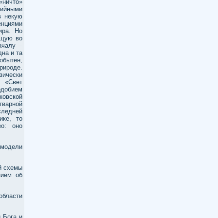
«ничто»
фийными
в некую
енциями
ира. Но
ющую во
ачалу –
на и та
обытен,
рироде.
ически
е «Свет
одобием
ковской
тварной
ледней
ике, то
во: оно
 модели
й схемы
нием об
бласти
 Бога и