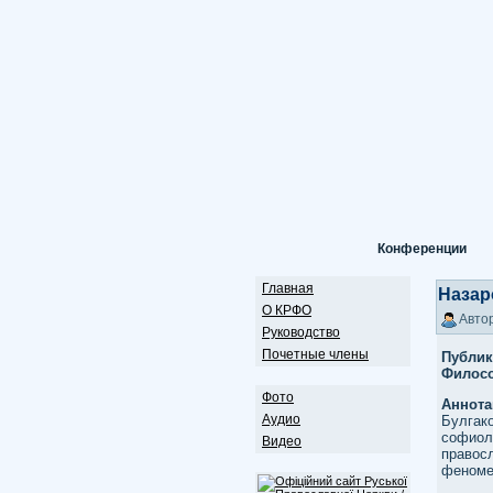
Конференции
Главная
Назар
О КРФО
Автор
Руководство
Почетные члены
Публи
Философ
Фото
Аннот
Аудио
Булгако
софиол
Видео
правос
феноме