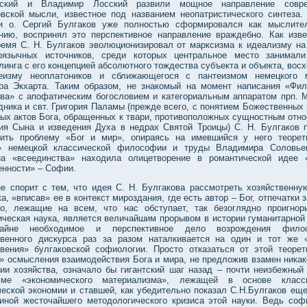
вский и Владимир Лосский развили мощное направление совре
овской мысли, известное под названием неопатристического синтеза.
и о. Сергий Булгаков уже полностью сформировался как мыслите
нию, воспринял это перспективное направление враждебно. Как изве
ремя С. Н. Булгаков эволюционизировал от марксизма к идеализму на
оязычных источников, среди которых центральное место занимал
инга с его концепцией абсолютного тождества субъекта и объекта, вос
еизму неоплатоников и сближающегося с пантеизмом немецкого 
ра Экхарта. Таким образом, не знакомый на момент написания «Фи
тва» с апофатическим богословием и категориальным аппаратом прп. 
ника и свт. Григория Паламы (прежде всего, с понятием Божественных 
вых актов Бога, обращенных к твари, противоположных сущностным отн
ия Сына и изведения Духа в недрах Святой Троицы) С. Н. Булгаков 
ить проблему «Бог и мир», опираясь на имевшийся у него теорет
» немецкой классической философии и труды Владимира Соловье
на «всеединства» находила олицетворение в романтической идее 
енности» – Софии.
не спорит с тем, что идея С. Н. Булгакова рассмотреть хозяйственну
а, «вписав» ее в контекст мироздания, где есть автор – Бог, отпечатки
го, лежащие на всем, что нас обступает, так безоглядно проигнор
ическая наука, является величайшим прорывом в истории гуманитарной
айне необходимое и перспективное дело возрождения филос
твенного дискурса раз за разом наталкивается на один и тот же 
овения» булгаковской софиологии. Просто отказаться от этой теорет
» осмысления взаимодействия Бога и мира, не предложив взамен никак
гии хозяйства, означало бы гигантский шаг назад – почти неизбежный 
гме «экономического материализма», лежащей в основе класси
ческой экономии и ставшей, как убедительно показал С.Н.Булгаков еще
ичиной жесточайшего методологического кризиса этой науки. Ведь соф