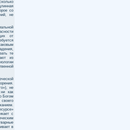
сколько
длинная
орое со
ний, не
мальной
асности
ящих от
ебуется
гаковым
адения,
зать те
ают из
иологии
твенной
еческой
орения.
о»), не
 ни как
о Богом
 своего
жанием.
ресурсе»
икает с
рческим
тварные
ивает в