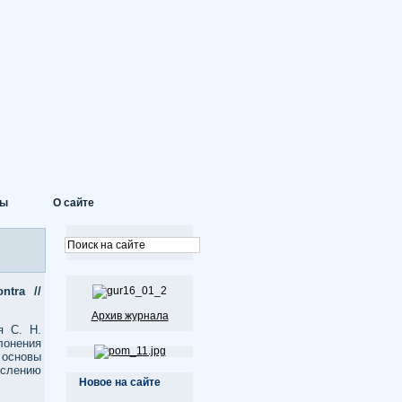
ты
О сайте
ontra
//
Архив журнала
я С. Н.
клонения
 основы
ыслению
Новое на сайте