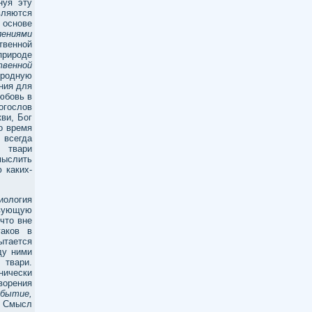
нуя эту
вляются
 основе
лениями
венной
природе
твенной
иродную
ния для
юбовь в
гослов
ви, Бог
о время
 всегда
 твари
мыслить
 каких-
ология
твующую
что вне
гаков в
ытается
ду ними
 твари.
нически
ворения
ебытие,
. Смысл