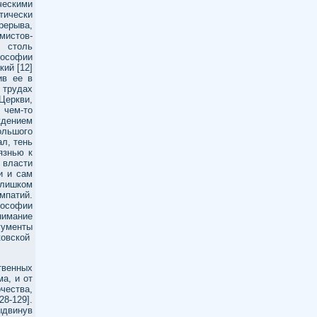
ческими
тически
рерыва,
истов-
е столь
лософии
кий [12]
ив ее в
 трудах
Церкви,
 чем-то
ждением
ольшого
л, тень
язнью к
 власти
и и сам
слишком
мпатий.
ософии
нимание
ументы
ковской
твенных
а, и от
чества,
28-129].
ыдвинув