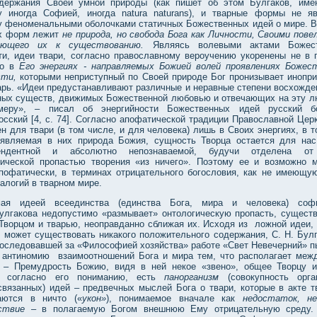
держания Своей умной природы (как пишет об этом Булгаков, име
у иногда Софией, иногда natura naturans), и тварные формы не я
у феноменальными оболочками статичных Божественных идей о мире. В
х форм лежит
не природа, но свобода Бога как Личности, Своими пове
ающего их к существованию.
Являясь волевыми актами Божест
ти, идеи твари, согласно православному вероучению укоренены не в 
но в
Его энергиях - направляемых Божией волей проявлениях Божес
ти,
которыми неприступный по Своей природе Бог пронизывает инопр
арь. «Идеи предустанавливают различные и неравные степени восхожде
ных существ, движимых Божественной любовью и отвечающих на эту л
еру», – писал об энергийности Божественных идей русский бо
осский [4, с. 74]. Согласно апофатической традиции Православной Церк
н для твари (в том числе, и для человека) лишь в Своих энергиях, в т
оявляемая в них природа Божия, сущность Творца остается для нас
цендентной и абсолютно непознаваемой, будучи отделена от
гической пропастью творения «из ничего». Поэтому ее и возможно 
пофатически, в терминах отрицательного богословия, как не имеющую
алогий в тварном мире.
ая идеей всеединства (единства Бога, мира и человека) софи
Булгакова недопустимо «размывает» онтологическую пропасть, сущес
Творцом и тварью, неоправданно сближая их. Исходя из ложной идеи, 
е может существовать никакого положительного содержания, С. Н. Бул
последовавшей за «Философией хозяйства» работе «Свет Невечерний» п
 антиномию взаимоотношений Бога и мира тем, что располагает меж
– Премудрость Божию, видя в ней некое «звено», общее Творцу и
, согласно его пониманию, есть
панорганизм
(совокупность орга
связанных) идей – предвечных мыслей Бога о твари, которые в акте т
аются в ничто («
укон»
), понимаемое вначале как
недостаток, н
ствие
– в полагаемую Богом внешнюю Ему отрицательную среду