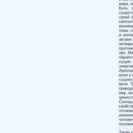
мира, 
Боге, 
сущест
своей 
святоо
возник
лишь «
и чело
актами
нетвар
протои
прп. М
парабол
сущие 
энерги
Ареопа
воля о 
сущност
воле Т
природ
мир, в
ценнос
Солнца
свойст
отсека
изваян
челове
похожем
Таким 