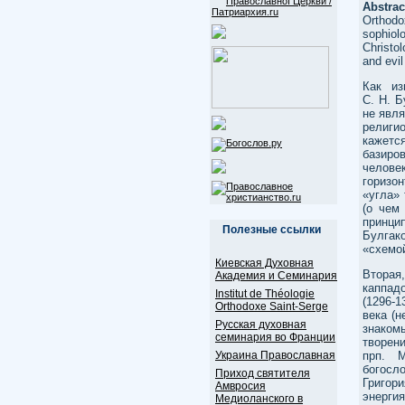
Abstrac
Orthodox
sophiol
Christo
and evil
Как из
С. Н. 
не явл
религи
кажет
базиро
челов
горизо
«угла» 
(о чем
принци
Полезные ссылки
Булгак
«схемо
Киевская Духовная
Вторая
Академия и Семинария
каппадо
Institut de Théologie
(1296-
Orthodoxe Saint-Serge
века (н
Русская духовная
знаком
семинария во Франции
творени
Украина Православная
прп. М
богосл
Приход святителя
Григор
Амвросия
энерги
Медиоланского в