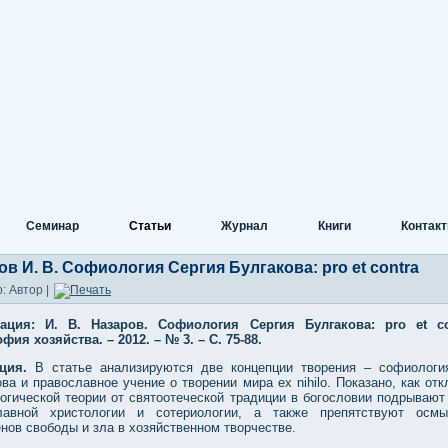
Семинар
Статьи
Журнал
Книги
Контак
ов И. В. Софиология Сергия Булгакова: pro et contra
: Автор |
кация: И. В. Назаров. Софиология Сергия Булгакова:
pro
et
c
ия хозяйства. – 2012. – № 3. – С. 75-88.
ация.
В статье анализируются две концепции творения – софиологи
ва и православное учение о творении мира ex nihilo. Показано, как от
огической теории от святоотеческой традиции в богословии подрывают
лавной христологии и сотериологии, а также препятствуют осм
нов свободы и зла в хозяйственном творчестве.