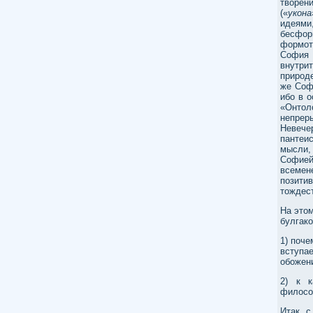
творен
(«
укона
идеями
бесфор
формот
София 
внутри
природе
же Софи
ибо в 
«Онтол
непрер
Невече
пантеи
мысли,
Софие
всемен
позити
тождест
На это
булгако
1) поче
вступа
обожени
2) к к
филосо
Итак, с