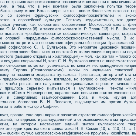
сна не красиво-завораживающим названием и связанным с ним символи
иями, а тем, что в ней все-таки была заключена попытка теоре
лбить» присутствие Бога в мире, и это – после более чем векового пе
его со времен французских философов-просветителей и эконом
ратов в европейской культуре. Поэтому неудивительно, что даж
ийся ученый, как основатель современной Московской школы фи
ва Ю. М. Осипов [8], а также его коллеги М. Р. Элоян [13], Н. Б. Шулевс
ие пытаются «реабилитировать» софиологическую концепцию, сохран
ве опорной «парадигмы» философско-хозяйственной мысли. В их
о можно встретить и непонимание официальной позиции Православной 
шей софиологию С. Н. Булгакова. Это неприятие церковной позиции
нает несогласие большинства светской интеллигенции с церковным осу
олстого (бывшего открытым христоборцем) – мол, как же так – такого б
я осудили клерикалы! И, хотя С. Н. Булгакова никто не анафематствова
ого отношения остается, усиливаясь во многом несправедливой непри
олиту Сергию (Страгородскому), якобы по наущению советской
шему по позициям эмигранта Булгакова. Признаться, автор этой стать
то придерживался подобных взглядов, но вопрос о софиологии был 
ен, чтобы решать его на уровне эмоциональных оценок и личных си
у пришлось серьезно вчитываться в булгаковские тексты «Фил
тва» и «Света Невечернего», параллельно осваивая святоотеческое по
ния и синергийных взаимоотношений Бога и мира, изучая арг
тельного богослова В. Н. Лосского, выдвинутые им против булга
огии в работе «Спор о Софии».
вует, правда, еще один вариант развития стратегии философско-хозяйс
ований, по видимости равноудаленный и от экономического материализм
огии, на котором настаивает видный знаток булгаковского твор
ик его идеи христианского социализма Н. В. Сомин [10, с. 110; 11, с. 1
го – обойти сугубо богословско-метафизические проблемы хозяйства, в