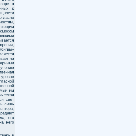
ующая в
нных к
ущности
огласно
ностям,
вляющим
осмосом
ческими
ывается
орения,
мбигвы»
вляется
ывает на
варными
 учению
твенная
а уровне
гласной
твенной
имый им
ическая
ся свет
ть лишь
ьптора,
ередают
ла, его
на него
тварь в