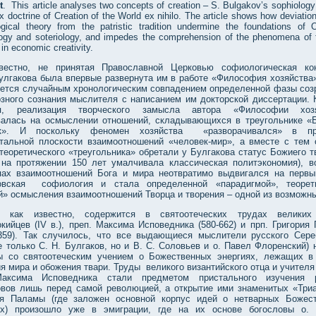
t
. This article analyses two concepts of creation – S. Bulgakov’s sophiology
 doctrine of Creation of the World ex nihilo. The article shows how deviation
ogical theory from the patristic tradition undermine the foundations of 
logy and soteriology, and impedes the comprehension of the phenomena of
 in economic creativity.
вестно, не принятая Православной Церковью софиологическая ко
Булгакова была впервые развернута им в работе «Философия хозяйcтва»
яется случайным хронологическим совпадением определенной фазы соз
озного сознания мыслителя с написанием им докторской диссертации. 
ся, реализация творческого замысла автора «Философии хозя
валась на осмыслении отношений, складывающихся в треугольнике «Б
ек». И поскольку феномен хозяйства «разворачивался» в пр
нтальной плоскости взаимоотношений «человек-мир», а вместе с тем 
теоретического «треугольника» обретали у Булгакова статус Божиего т
 на протяжении 150 лет умалчивала классическая политэкономия), в
пах взаимоотношений Бога и мира неотвратимо выдвигался на первы
овская софиология и стала определенной «парадигмой», теорет
й» осмысления взаимоотношений Творца и творения – одной из возможн
, как известно, содержится в святоотеческих трудах великих
кийцев (ІV в.), преп. Максима Исповедника (580-662) и прп. Григория
1359). Так случилось, что все выдающиеся мыслители русского Сере
е только С. Н. Булгаков, но и В. С. Соловьев и о. Павел Флоренский) 
ы со святоотеческим учением о Божественных энергиях, лежащих в
я мира и обожения твари. Труды великого византийского отца и учителя
аксима Исповедника стали предметом пристального изучения р
овов лишь перед самой революцией, а открытие ими знаменитых «Триа
ия Паламы (где заложен основной корпус идей о нетварных Божес
ях) произошло уже в эмиграции, где на их основе богословы о. 