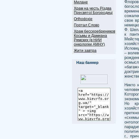
Флоро
Милане
богосл
Храм на честь Різдва
времен
Пресвятої Богородиці
сожале
Оrthodoxie
свое в
немецк
Портал Слово
Ф. Шелл
Храм бессеребреников
к пант
Косьмы и Дамиана
Мейсте
Римских (в НИИ
хозяйс
онкологии АМНУ)
Исповед
Жити завтра
– воле
рожден
осмысл
Наш баннер
«багаж
доктри
женств
Никто 
человек
Которо
эконом
Но кр
хозяйс
преткн
«схемы
онтоло
паради
полити
г., пр