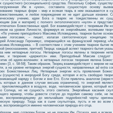
их сущностного (эссенциального) сродства. Поскольку София, существ
погруженная Им в «укон», составила сущностную основу вызва
вованию тварных форм – мир и всякая тварь в нем оказываются в с
божественными, и любое повреждение их не идет дальше изнанки. С
теческому учению, идеи Бога о тварях не тождественны их сущ
ающим (как и материя) с полного онтологического «нуля» и предста
отпечатки» Божественных идей. Бог взаимодействует с творимым Им к
веком на уровне Личности, формируя их энергийными, волевыми твор
. «По учению преподобного Максима Исповедника, тварное бытие основ
ными логосами, – пишет, излагая святоотеческую концепцию тв
ерей Александр Геронимус, опирающийся на французский перевод «А
аксима Исповедника. – В соответствии с этим учением тварное бытие я
ой (иносказанием, притчей) Творца: каждый аспект тварного бытия указ
за ним нетварные логосы. Нетварные логосы явлены в творении нет
ями, и творение «держится» ими. Преподобный Максим следует
гитик об идеях-волениях: в нетварных логосах творения явлена Божес
нем» [3, с. 58-59]. Таким образом, Творец взаимодействует с миром не н
и, а на уровне нетварных энергий сущности, направленных ad extra со
рех Божественных Лиц. Нетварные энергии есть проявления Божес
ы (сущности) в инородной Богу среде, которая и есть свободно твор
озникающий наряду с Богом и вне Его. Если привлечь аналогии (эврист
ть которых в данном случае весьма ограничена), то энергией являет
, преломляющийся в воздухе, воде, человеческом зрачке, который ес
во Солнца, но не сущность этого светила. Энергийные касания скул
ющего мрамор, чтобы довести статую до подобия самому себе, не п
ию, воспроизводящему до мельчайших подробностей черты оригина
ческую природу. Тогда как в сыне скульптора, пусть и не во всем 
, воспроизводится именно человеческая природа его отца.
образом, мир сотворен Богом, но не рожден Им. Отсюда, мир и всякая 