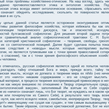
вый план проблемы хозяйственно-этические. На наш взгляд, здесь не
вданно противопоставляются этика и онтология хозяйства. По
анская этика всегда имеет онтологическое основание, сбрасывать кот
 означает обеднять исследование, скользить по поверхности явле
вая в их суть.
у целью данной статьи является осторожное оконтуривание опти
ктивы развития философии хозяйства, которая избежала бы как оп
логизации теоретического дискурса, так и опасностей, исход
ностей булгаковской софиологии. Для решения второй задачи потр
ти сравнительный анализ софиологической трактовки С. Н. Бул
ых категорий христианской софиологии – творения, свободы, грехоп
 их со святоотеческой позицией. Далее будет сделана попытка пока
ские следствия и «изводы» мысли. которые неотвратимо вытек
огии, но являются тупиковыми как с точки зрения православной сотер
я о спасении), так и с точки зрения философского объяснения хозяйс
ы человека.
е отмечалось, русская софиология является одной из попыток челов
разгадать тайну отношений Бога и мира, прежде всего, тайну тв
нская мысль, исходя из догмата о творении мира ex nihilo («из ничег
ет это «ничто» никаким содержанием – его не следует мыслить
ный материал, в процессе творения воспринимающий привносимую в нег
 ни как некую внешнюю по отношению к Творцу отрицательную среду,
онтологический вакуум», заполняемый Им взятым из Себя содер
е из «ничего» означает лишь, что Бог творит, не нуждаясь ни в каком «
ем или почерпнутом из Самого Себя), в результате чего тварь возн
 нуля, как нечто всецело новое, самобытное, иноприродное Творцу, тво
дет!» именующему «не сущая как сущая», и тем самым вызывающему 
к бытию. Таким образом, согласно христианской догматике, Бог не изл