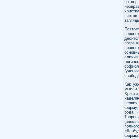
на пер
неопра
христи
счетов
загляды
Поэтом
перспе
деонто
погреш
провес
основн
сличив
логиче
софиол
(учени
свобод
Как уж
мысли 
Христиа
наделя
первич
форму,
рода «
Творени
(внешн
полного
«Да бу
формы 