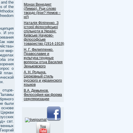
 and the
Монах Венедикт
s of the
(Лимар). Рци слово
Orthodox
твєрдо (Ігри? Немов –
 freedom
ні!)
Наталія Філіпенко. З
історії філософської
нцепция
спільноти в Україні:
. И это
Київське Науково-
ревания
філософське
Как нам
товариство (1914-1919)
йства»
Н. Г. Филиппенко.
ог-мир-
Православие и
еделах
культура:трудные
оба эти
вопросы отца Василия
ворения
Зеньковского
опрос о
А. Н. Родына.
й план.
Церковный стиль
ической
русского и украинского
ых.
языков
 отцов-
В.А. Демьянов.
 Паламы
Философия как форма
секуляризации
бряного
не были
 основе
 Церкви
усских
д» свт.
твенных
Георгий