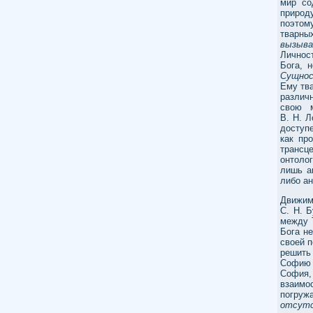
мир со
природ
поэтом
тварны
вызыв
Личнос
Бога, 
Сущнос
Ему тв
различ
свою м
В. Н. Л
доступе
как пр
транс
онтоло
лишь а
либо ан
Движим
С. Н. 
между 
Бога н
своей 
решить
Софию 
София
взаимо
погруж
отсут