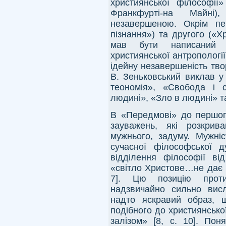
християнської філософії
Франкфурті-на Майні
незавершеною. Окрім пе
пізнання») та другого («Х
мав бути написаний т
християнської антропологі
ідейну незавершеність тво
В. Зеньковський виклав у 
теономія», «Свобода і 
людині», «Зло в людині» та 
В «Передмові» до першог
зауважень, які розкрив
мужнього, задуму. Мужніс
сучасної філософської 
відділення філософії від
«світло Христове…не дає н
7]. Цю позицію протис
надзвичайно сильно вис
надто яскравий образ, щ
подібного до християнсько
залізом» [8, с. 10]. Пон