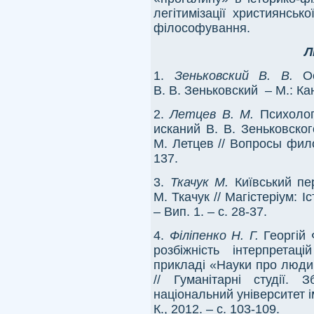
легітимізації християнсь
філософування.
Л
1.
Зеньковский
В. В.
Ос
В. В. Зеньковский – М.: Кан
2.
Летцев В. М.
Психоло
исканий В. В. Зеньковског
М. Летцев // Вопросы фило
137.
3.
Ткачук М.
Київський пер
М. Ткачук // Магістеріум: І
– Вип. 1. – с. 28-37.
4.
Філіпенко Н. Г.
Георгій 
розбіжність інтерпретаці
прикладі «Науки про людину
// Гуманітарні студії. 
національний університет і
К., 2012. – с. 103-109.