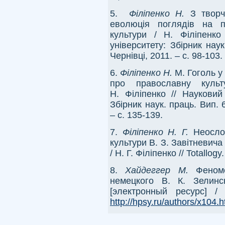
5.
Філіпенко Н.
З творчо
еволюція поглядів на п
культури / Н. Філіпенко
університету: Збірник нау
Чернівці, 2011. – с. 98-103.
6.
Філіпенко Н.
М. Гоголь у
про православну культ
Н. Філіпенко // Науковий
Збірник наук. праць. Вип. 
– с. 135-139.
7.
Філіпенко Н. Г.
Неослов
культури В. З. Завітневича 
/ Н. Г. Філіпенко // Totallog
8.
Хайдеггер М.
Феном
немецкого В. К. Зелинс
[электронный ресурс] /
http://hpsy.ru/authors/x104.