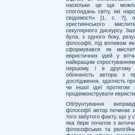
наскільки це ще можл
споглядань світу, які на
свідомості» [1, с. 7],
християнського мисл
секулярного дискурсу. За
була, з одного боку, резу
філософії, під впливом як
сформувався як мислит
евристичних ідей у вітчи
найкращим спростуванням її
першому, і в другому 
обізнаність автора з п
дослідження, здатність про
чи іншої ідеї протягом з
продемонструвати евристичн
Обґрунтування виправд
філософії автор починає з 
того забутого факту, що у 
яка бере початок з антич
філософських та релігійн