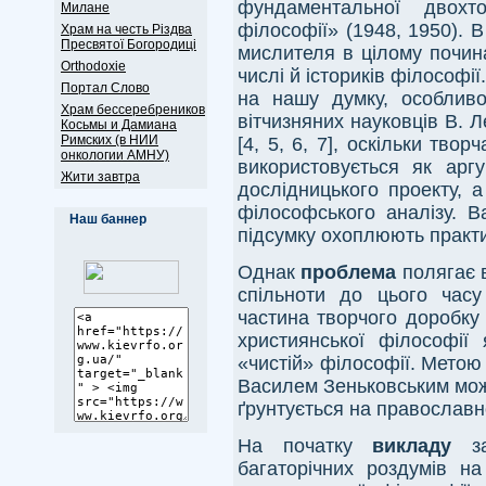
фундаментальної двохто
Милане
філософії» (1948, 1950). В
Храм на честь Різдва
Пресвятої Богородиці
мислителя в цілому почин
Оrthodoxie
числі й істориків філософі
Портал Слово
на нашу думку, особливо
Храм бессеребреников
вітчизняних науковців В. Ле
Косьмы и Дамиана
Римских (в НИИ
[4, 5, 6, 7], оскільки тво
онкологии АМНУ)
використовується як арг
Жити завтра
дослідницького проекту, 
філософського аналізу. В
Наш баннер
підсумку охоплюють практич
Однак
проблема
полягає 
спільноти до цього час
частина творчого доробку
християнської філософії
«чистій» філософії. Метою 
Василем Зеньковським можл
ґрунтується на православн
На початку
викладу
з
багаторічних роздумів 