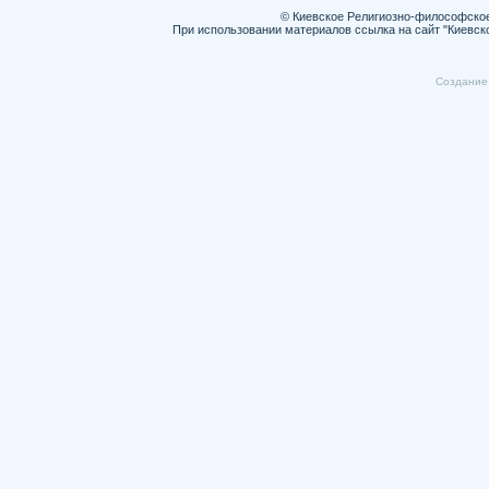
© Киевское Религиозно-философско
При использовании материалов ссылка на сайт "Киевск
Cоздание 