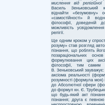
мислення від релігійної
Василь Зеньковський к
віднайти «безумовну» о
«самостійності» й водн
філософії, доведеній д
можливість усвідомлення
релігії.
Ще одним кроком у спрост
розуму» став розгляд авт
пізнання, що роблять йог
позараціональних осно
формулювання цих аксі
філософії, тим самим н
В. Зеньковський зауважує:
аксіома реальності (форм
розумності (формула моя) і
до Абсолютної сфери (фо
до формул кн. Є. Трубецьког
що будь-який акт пізнан
пізнання; друга є певною 
неспростовною впевнені