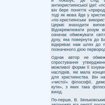
й показує, де слід шу
антихристиянської ідеї: «
він бере поняття «природ
тоді як мова йде у христи
«по-християнськи викори
Церкві знаходити вип
Відокремлювати розум ві
означає обмежувати сві
духу, яка повернута до Б
відкриває нам шлях до п
позначеного дією первородно
Однак автор не обмежу
спростування утверджен
можливої форми її існува
наслідків, які мала конц
для християнства. Він на
«чистої» філософії, демо
кути», з яких така філо
вихід.
По-перше, В. Зеньковськи
автономія від релігії по