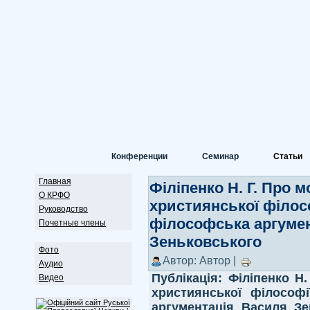
Конференции
Семинар
Статьи
Главная
Філіпенко Н. Г. Про м
О КРФО
християнської філосо
Руководство
філософська аргуме
Почетные члены
Зеньковського
Фото
Автор: Автор |
Аудио
Публікація:
Філіпенко Н.
Видео
християнської філософі
аргументація Василя Зе