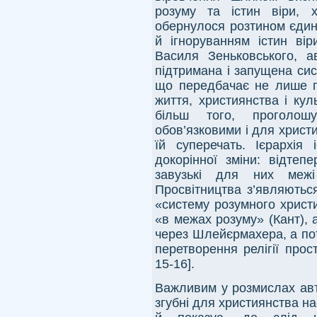
розуму та істин віри, 
обернулося розтином єдин
й ігноруванням істин ві
Василя Зеньковського, а
підтримана і запущена сис
що передбачає не лише п
життя, християнства і куль
більш того, проголош
обов’язковими і для христи
їй суперечать. Ієрархія 
докорінної зміни: відтеп
завузькі для них межі
Просвітництва з’являютьс
«систему розумного христи
«в межах розуму» (Кант), 
через Шлейєрмахера, а по
перетворення релігії прос
15-16].
Важливим у розмислах авт
згубні для християнства нас