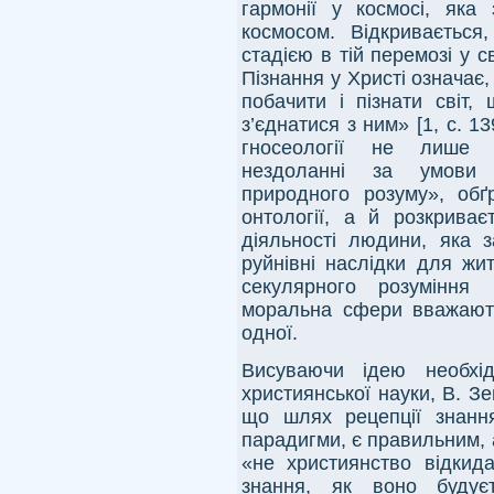
гармонії у космосі, яка
космосом. Відкриваєтьс
стадією в тій перемозі у с
Пізнання у Христі означає
побачити і пізнати світ
з’єднатися з ним» [1, с. 1
гносеології не лише 
нездоланні за умови п
природного розуму», обґр
онтології, а й розкриває
діяльності людини, яка 
руйнівні наслідки для жи
секулярного розуміння 
моральна сфери вважають
одної.
Висуваючи ідею необхід
християнської науки, В. Зе
що шлях рецепції знанн
парадигми, є правильним, 
«не християнство відкид
знання, як воно будуєт