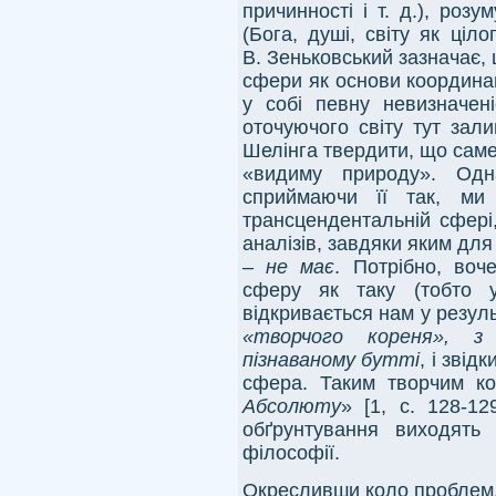
причинності і т. д.), розу
(Бога, душі, світу як ціл
В. Зеньковський зазначає
сфери як основи координац
у собі певну невизначен
оточуючого світу тут зал
Шелінга твердити, що сам
«видиму природу». Одн
сприймаючи її так, ми 
трансцендентальній сфері,
аналізів, завдяки яким дл
–
не має
. Потрібно, воч
сферу як таку (тобто у
відкривається нам у результ
«творчого кореня», з
пізнаваному бутті
, і зві
сфера. Таким творчим к
Абсолюту
» [1, с. 128-12
обґрунтування виходять 
філософії.
Окресливши коло проблем,