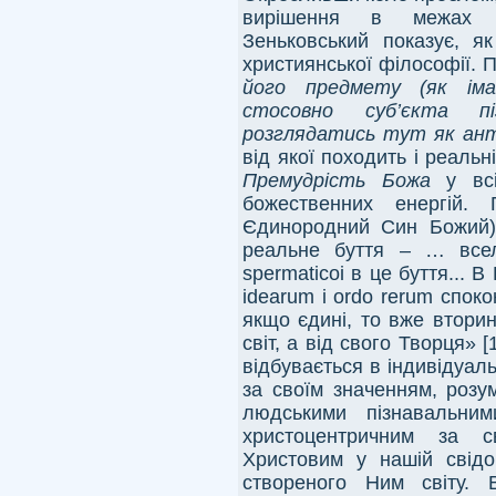
вирішення в межах се
Зеньковський показує, я
християнської філософії. 
його предмету (як ім
стосовно суб
’
єкта пі
розглядатись тут як ан
від якої походить і реаль
Премудрість Божа
у всі
божественних енергій.
Єдинородний Син Божий) 
реальне буття – … всел
spermaticoi в це буття... В
idearum i ordo rerum споко
якщо єдині, то вже втори
світ, а від свого Творця» [
відбувається в індивідуаль
за своїм значенням, розу
людськими пізнавальни
христоцентричним за с
Христовим у нашій свідо
створеного Ним світу. 