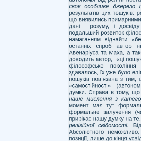
своє особливе джерело п
результатів цих пошуків: р
що виявились примарними,
дані і розуму, і досвід
подальший розвиток філосо
намаганням віднайти «бе
останніх спроб автор н
Авенаріуса та Маха, а та
доводить автор, «ці пошук
філософське покоління
здавалось, їх уже було ел
пошуків пов’язана з тим,
«самостійності» (автоно
думки. Справа в тому, щ
наше мислення з катего
момент має тут формаль
формальне залучення (ч
прирікає нашу думку на те,
релігійної свідомості.
Ві
Абсолютного неможливо, 
позиції, лише до кінця усв