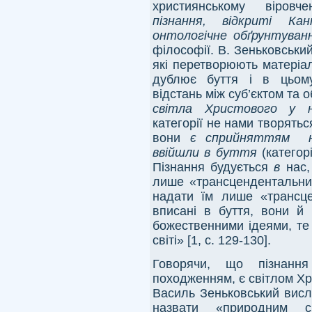
християнському віровч
пізнання, відкриті 
онтологічне обґрунтуван
філософії. В. Зеньковський
які перетворюють матеріал
дублює буття і в цьому
відстань між суб’єктом та о
світла Христового у н
категорії не нами творяться
вони
є сприйняттям на
ввійшли в буття
(категор
Пізнання будується
в
нас,
лише «трансцендентальн
надати їм лише «трансц
вписані в буття, вони й
божественними ідеями, те 
світі» [1, с. 129-130].
Говорячи, що пізнанн
походженням, є світлом Хр
Василь Зеньковський висл
назвати «природним с