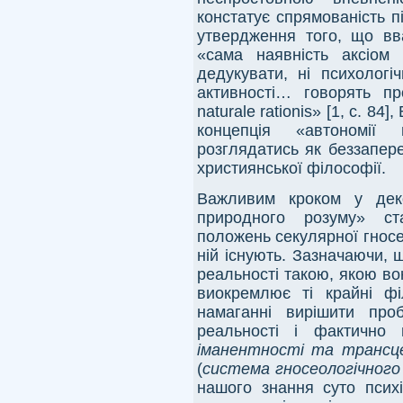
констатує спрямованість 
утвердження того, що вва
«сама наявність аксіом 
дедукувати, ні психологі
активності… говорять п
naturale rationis» [1, с. 8
концепція «автономі
розглядатись як беззапер
християнської філософії.
Важливим кроком у деко
природного розуму» ст
положень секулярної гносео
ній існують. Зазначаючи, 
реальності такою, якою во
виокремлює ті крайні фі
намаганні вирішити про
реальності і фактично
іманентності та трансце
(
система гносеологічного 
нашого знання суто психі