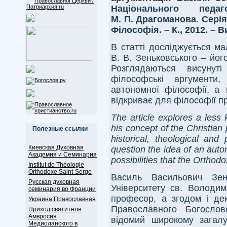
Національного педаг
М. П. Драгоманова. Серія
Філософія. – К., 2012. – Ви
В статті досліджується м
В. В. Зеньковського – йог
Розглядаються висунуті
філософські аргументи
автономної філософії, а 
відкриває для філософії п
The article explores a less
his concept of the Christian 
Полезные ссылки
historical, theological and
Киевская Духовная
question the idea of an auto
Академия и Семинария
possibilities that the Orthod
Institut de Théologie
Orthodoxe Saint-Serge
Василь Васильович Зень
Русская духовная
Університету св. Володим
семинария во Франции
професор, а згодом і дек
Украина Православная
Православного Богослов
Приход святителя
Амвросия
відомий широкому загал
Медиоланского в