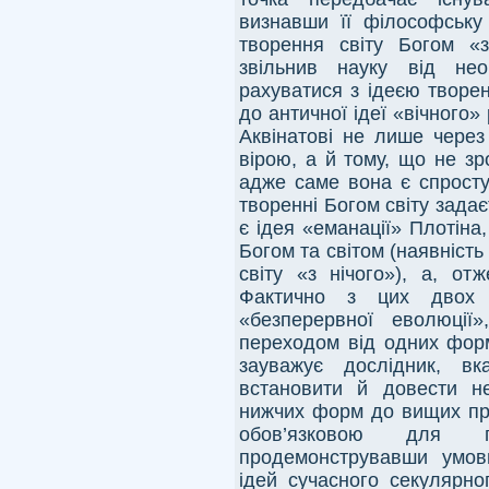
визнавши її філософську
творення світу Богом «
звільнив науку від нео
рахуватися з ідеєю творе
до античної ідеї «вічного» 
Аквінатові не лише через
вірою, а й тому, що не зр
адже саме вона є спросту
творенні Богом світу задає
є ідея «еманації» Плотіна,
Богом та світом (наявність
світу «з нічого»), а, от
Фактично з цих двох 
«безперервної еволюції
переходом від одних форм
зауважує дослідник, вк
встановити й довести не
нижчих форм до вищих пра
обов’язковою для пр
продемонструвавши умовн
ідей сучасного секулярно