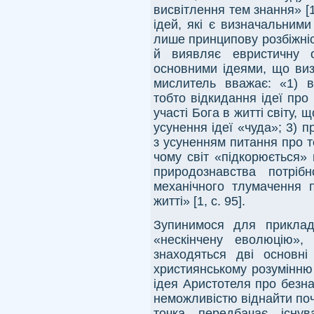
висвітлення тем знання» [1,
ідей, які є визначальними
лише принципову розбіжніс
й виявляє евристичну о
основними ідеями, що виз
мислитель вважає: «1) в
тобто відкидання ідеї про
участі Бога в житті світу,
усунення ідеї «чуда»; 3) п
з усуненням питання про те,
чому світ «підкорюється»
природознавства потріб
механічного тлумачення п
житті» [1, с. 95].
Зупинимося для приклад
«нескінчену еволюцію»,
знаходяться дві основні
християнському розумінню 
ідея Аристотеля про безнач
неможливістю віднайти поча
точка передбачає існув