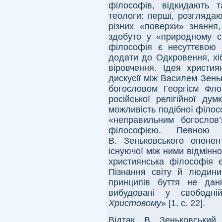
філософів, відкидають т
теологи: перші, розгляда
різних «поверхи» знанн
здобуто у «природному св
філософія є несуттєвою 
додати до Одкровення, х
віровчення. Ідея христи
дискусії між Василем Зен
богословом Георгієм Фло
російської релігійної ду
можливість подібної філос
«неправильним богослов’
філософією. Певною 
В. Зеньковського опоне
існуючої між ними відмінно
християнська філософія
Пізнання світу й людини
принципів буття не дан
вибудовані у свободн
Христовому
» [1, с. 22].
Відтак, В. Зеньковський