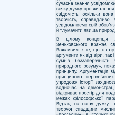
сучасне знання усвідомлює
всяку думку про живлення 
свідомість, оскільки вон
творчість, справедливо
усвідомлюємо свій обов’яз
й тлумачити явища природи 
В цілому концепція х
Зеньковського вражає св
Важливим є те, що автор 
аргументи як від віри, так 
сумнів беззаперечність 
природного розуму», пока
принципу. Аргументація в
принципово нерозв’язних
упродовж історії західно
водночас на демонстрації
відкриває простір для под
межах філософської пар
Відтак, на нашу думку, 
творчої спадщини мисли
«прогалину» в історико-ф