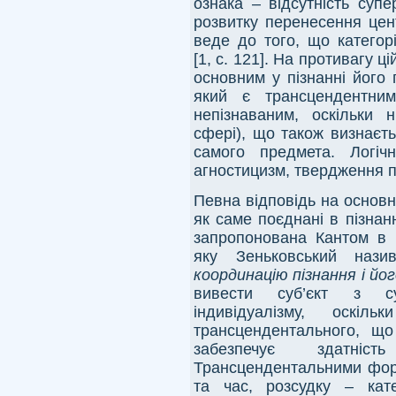
ознака – відсутність суп
розвитку перенесення цен
веде до того, що категор
[1, с. 121]. На противагу ці
основним у пізнанні його
який є трансцендентним
непізнаваним, оскільки н
сфері), що також визнаєт
самого предмета. Логіч
агностицизм, твердження п
Певна відповідь на основне
як саме поєднані в пізнан
запропонована Кантом в
яку Зеньковський наз
координацію пізнання і йо
вивести суб’єкт з су
індивідуалізму, оскі
трансцендентального, що
забезпечує здатніс
Трансцендентальними форм
та час, розсудку – катего