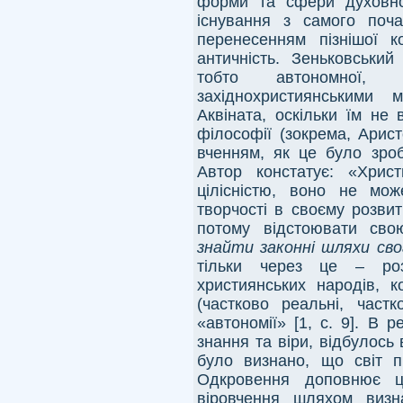
форми та сфери духовно
існування з самого поча
перенесенням пізнішої к
античність. Зеньковський
тобто автономної, 
західнохристиянськими
Аквіната, оскільки їм не
філософії (зокрема, Арист
вченням, як це було зро
Автор констатує: «Хрис
цілісністю, воно не мо
творчості в своєму розви
потому відстоювати св
знайти законні шляхи сво
тільки через це – роз
християнських народів, 
(частково реальні, част
«автономії» [1, с. 9]. В 
знання та віри, відбулось 
було визнано, що світ п
Одкровення доповнює це
віровчення шляхом визн