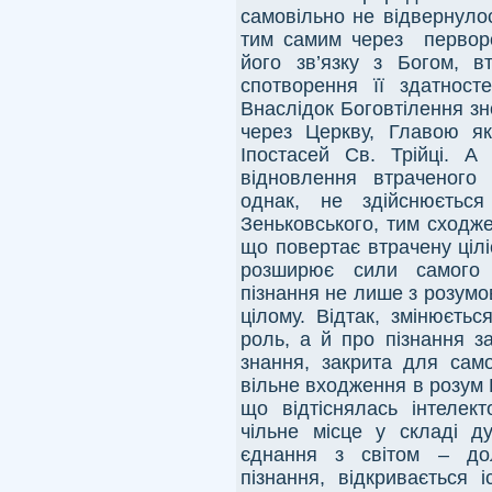
самовільно не відвернулос
тим самим через перворо
його зв’язку з Богом, вт
спотворення її здатност
Внаслідок Боговтілення зн
через Церкву, Главою я
Іпостасей Св. Трійці. А
відновлення втраченого 
однак, не здійснюєтьс
Зеньковського, тим сходж
що повертає втрачену ціліс
розширює сили самого р
пізнання не лише з розумо
цілому. Відтак, змінюєтьс
роль, а й про пізнання з
знання, закрита для само
вільне входження в розум Ц
що відтіснялась інтелек
чільне місце у складі д
єднання з світом – дол
пізнання, відкривається і